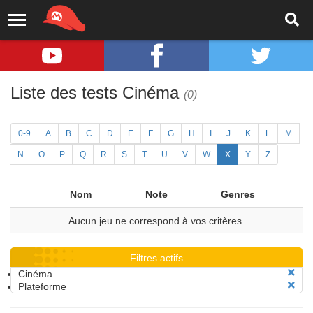
Liste des tests Cinéma
(0)
0-9
A
B
C
D
E
F
G
H
I
J
K
L
M
N
O
P
Q
R
S
T
U
V
W
X
Y
Z
Nom
Note
Genres
Aucun jeu ne correspond à vos critères.
Filtres actifs
Cinéma
Plateforme