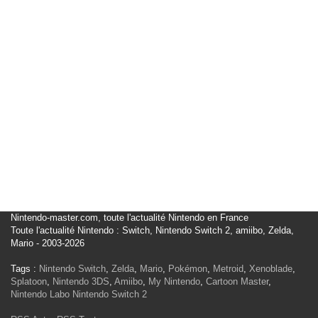
Nintendo-master.com, toute l'actualité Nintendo en France
Toute l'actualité Nintendo : Switch, Nintendo Switch 2, amiibo, Zelda,
Mario - 2003-2026
Tags :
Nintendo Switch
,
Zelda
,
Mario
,
Pokémon
,
Metroid
,
Xenoblade
,
Splatoon
,
Nintendo 3DS
,
Amiibo
,
My Nintendo
,
Cartoon Master
,
Nintendo Labo
Nintendo Switch 2