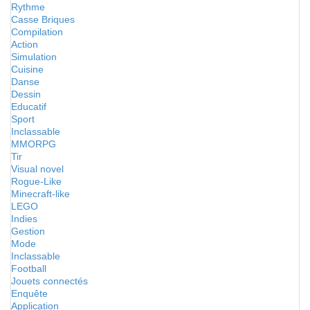
Rythme
Casse Briques
Compilation
Action
Simulation
Cuisine
Danse
Dessin
Educatif
Sport
Inclassable
MMORPG
Tir
Visual novel
Rogue-Like
Minecraft-like
LEGO
Indies
Gestion
Mode
Inclassable
Football
Jouets connectés
Enquête
Application