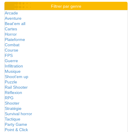
Filtrer par genre
Arcade
Aventure
Beat'em all
Cartes
Horror
Plateforme
Combat
Course
FPS
Guerre
Infiltration
Musique
Shoot'em up
Puzzle
Rail Shooter
Réflexion
RPG
Shooter
Stratégie
Survival horror
Tactique
Party Game
Point & Click