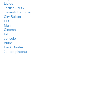
Livres
Tactical-RPG
Twin-stick shooter
City Builder
LEGO
Multi
Cinéma
Film
console
Autre
Deck Builder
Jeu de plateau