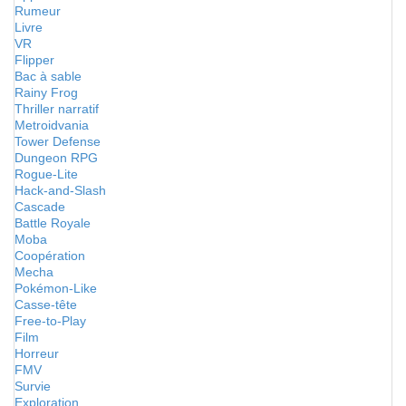
Rumeur
Livre
VR
Flipper
Bac à sable
Rainy Frog
Thriller narratif
Metroidvania
Tower Defense
Dungeon RPG
Rogue-Lite
Hack-and-Slash
Cascade
Battle Royale
Moba
Coopération
Mecha
Pokémon-Like
Casse-tête
Free-to-Play
Film
Horreur
FMV
Survie
Exploration