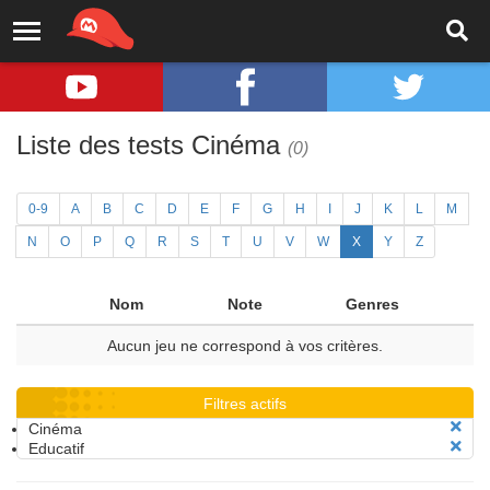
Liste des tests Cinéma
(0)
0-9
A
B
C
D
E
F
G
H
I
J
K
L
M
N
O
P
Q
R
S
T
U
V
W
X
Y
Z
Nom
Note
Genres
Aucun jeu ne correspond à vos critères.
Filtres actifs
Cinéma
Educatif