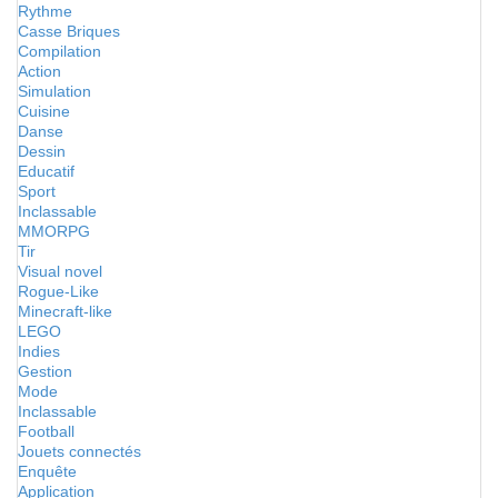
Rythme
Casse Briques
Compilation
Action
Simulation
Cuisine
Danse
Dessin
Educatif
Sport
Inclassable
MMORPG
Tir
Visual novel
Rogue-Like
Minecraft-like
LEGO
Indies
Gestion
Mode
Inclassable
Football
Jouets connectés
Enquête
Application