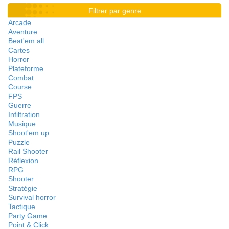
Filtrer par genre
Arcade
Aventure
Beat'em all
Cartes
Horror
Plateforme
Combat
Course
FPS
Guerre
Infiltration
Musique
Shoot'em up
Puzzle
Rail Shooter
Réflexion
RPG
Shooter
Stratégie
Survival horror
Tactique
Party Game
Point & Click