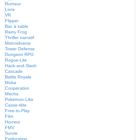
Rumeur
Livre
VR
Flipper
Bac à sable
Rainy Frog
Thriller narratif
Metroidvania
Tower Defense
Dungeon RPG
Rogue-Lite
Hack-and-Slash
Cascade
Battle Royale
Moba
Coopération
Mecha
Pokémon-Like
Casse-tête
Free-to-Play
Film
Horreur
FMV
Survie
Exploration