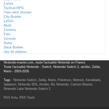
Livres
Tactical-RPG
Twin-stick shooter
City Builder
LEGO
Multi
Cinéma
Film
console
Autre
Deck Builder
Jeu de plateau
Nintendo-master.com, toute l'actualité Nintendo en France
Toute l'actualité Nintendo : Switch, Nintendo Switch 2, amiibo, Zelda,
Mario - 2003-2026
Tags :
Nintendo Switch
,
Zelda
,
Mario
,
Pokémon
,
Metroid
,
Xenoblade
,
Splatoon
,
Nintendo 3DS
,
Amiibo
,
My Nintendo
,
Cartoon Master
,
Nintendo Labo
Nintendo Switch 2
RSS Actu
,
RSS Tests