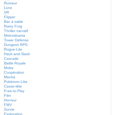
Rumeur
Livre
VR
Flipper
Bac à sable
Rainy Frog
Thriller narratif
Metroidvania
Tower Defense
Dungeon RPG
Rogue-Lite
Hack-and-Slash
Cascade
Battle Royale
Moba
Coopération
Mecha
Pokémon-Like
Casse-tête
Free-to-Play
Film
Horreur
FMV
Survie
Exploration