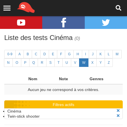
Liste des tests Cinéma
(0)
0-9
A
B
C
D
E
F
G
H
I
J
K
L
M
N
O
P
Q
R
S
T
U
V
W
X
Y
Z
Nom
Note
Genres
Aucun jeu ne correspond à vos critères.
Filtres actifs
Cinéma
Twin-stick shooter