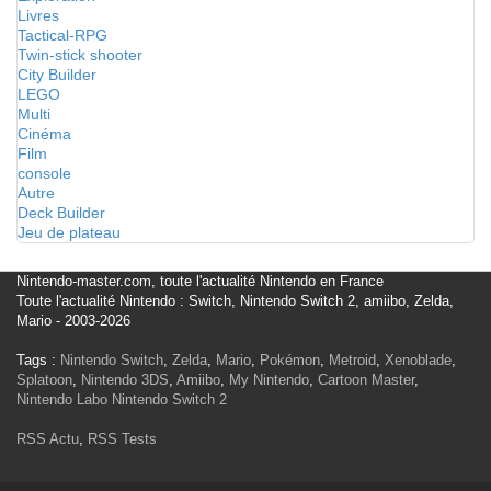
Livres
Tactical-RPG
Twin-stick shooter
City Builder
LEGO
Multi
Cinéma
Film
console
Autre
Deck Builder
Jeu de plateau
Nintendo-master.com, toute l'actualité Nintendo en France
Toute l'actualité Nintendo : Switch, Nintendo Switch 2, amiibo, Zelda,
Mario - 2003-2026
Tags :
Nintendo Switch
,
Zelda
,
Mario
,
Pokémon
,
Metroid
,
Xenoblade
,
Splatoon
,
Nintendo 3DS
,
Amiibo
,
My Nintendo
,
Cartoon Master
,
Nintendo Labo
Nintendo Switch 2
RSS Actu
,
RSS Tests