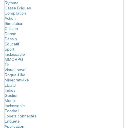
Rythme
Casse Briques
Compilation
Action
Simulation
Cuisine
Danse
Dessin
Educatif
Sport
Inclassable
MMORPG
Tir
Visual novel
Rogue-Like
Minecraft-like
LEGO
Indies
Gestion
Mode
Inclassable
Football
Jouets connectés
Enquête
Application