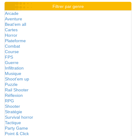
Filtrer par genre
Arcade
Aventure
Beat'em all
Cartes
Horror
Plateforme
Combat
Course
FPS
Guerre
Infiltration
Musique
Shoot'em up
Puzzle
Rail Shooter
Réflexion
RPG
Shooter
Stratégie
Survival horror
Tactique
Party Game
Point & Click