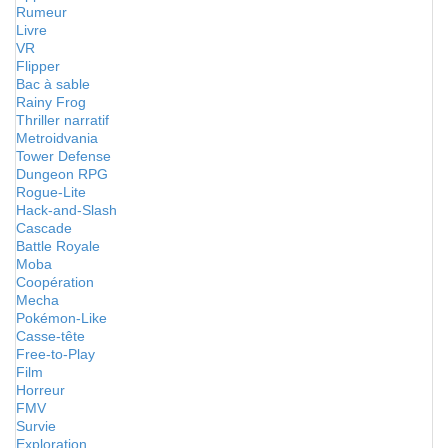
Rumeur
Livre
VR
Flipper
Bac à sable
Rainy Frog
Thriller narratif
Metroidvania
Tower Defense
Dungeon RPG
Rogue-Lite
Hack-and-Slash
Cascade
Battle Royale
Moba
Coopération
Mecha
Pokémon-Like
Casse-tête
Free-to-Play
Film
Horreur
FMV
Survie
Exploration