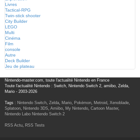
Livres
Tactical-RPG
Twin-stick shooter
City Builder
LEGO
Multi
Cinéma
Film
console
Autre
Deck Builder
Jeu de plateau
Nintendo-master.com, toute l'actualité Nintendo en France
Toute l'actualité Nintendo : Switch, Nintendo Switch 2, amiibo, Zelda,
Mario - 2003-2026
Tags :
Nintendo Switch
,
Zelda
,
Mario
,
Pokémon
,
Metroid
,
Xenoblade
,
Splatoon
,
Nintendo 3DS
,
Amiibo
,
My Nintendo
,
Cartoon Master
,
Nintendo Labo
Nintendo Switch 2
RSS Actu
,
RSS Tests