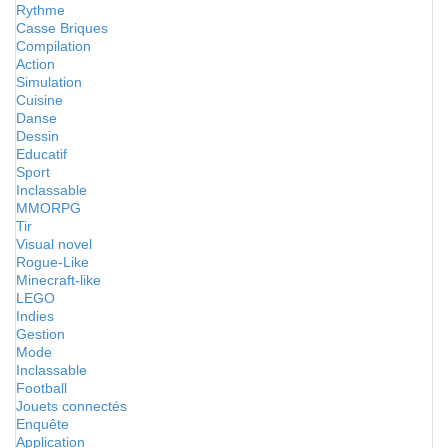
Rythme
Casse Briques
Compilation
Action
Simulation
Cuisine
Danse
Dessin
Educatif
Sport
Inclassable
MMORPG
Tir
Visual novel
Rogue-Like
Minecraft-like
LEGO
Indies
Gestion
Mode
Inclassable
Football
Jouets connectés
Enquête
Application