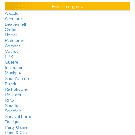
Filtrer par genre
Arcade
Aventure
Beat'em all
Cartes
Horror
Plateforme
Combat
Course
FPS
Guerre
Infiltration
Musique
Shoot'em up
Puzzle
Rail Shooter
Réflexion
RPG
Shooter
Stratégie
Survival horror
Tactique
Party Game
Point & Click