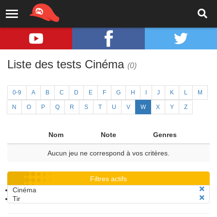
Liste des tests Cinéma
(0)
0-9
A
B
C
D
E
F
G
H
I
J
K
L
M
N
O
P
Q
R
S
T
U
V
W
X
Y
Z
Nom
Note
Genres
Aucun jeu ne correspond à vos critères.
Filtres actifs
Cinéma
Tir