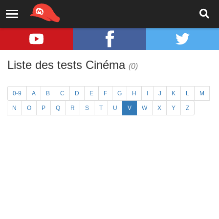
Liste des tests Cinéma
(0)
0-9
A
B
C
D
E
F
G
H
I
J
K
L
M
N
O
P
Q
R
S
T
U
V
W
X
Y
Z