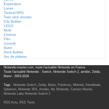
Exploration
Livres
Tactical-RPG
Twin-stick shooter
City Builder
LEGO
Multi
Cinéma
Film
console
Autre
Deck Builder
Jeu de plateau
Nintendo-master.com, toute l'actualité Nintendo en France
Toute l'actualité Nintendo : Switch, Nintendo Switch 2, amiibo, Zelda,
Mario - 2003-2026
Tags :
Nintendo Switch
,
Zelda
,
Mario
,
Pokémon
,
Metroid
,
Xenoblade
,
Splatoon
,
Nintendo 3DS
,
Amiibo
,
My Nintendo
,
Cartoon Master
,
Nintendo Labo
Nintendo Switch 2
RSS Actu
,
RSS Tests