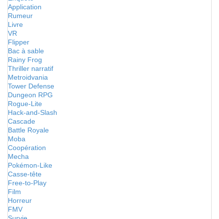
Application
Rumeur
Livre
VR
Flipper
Bac à sable
Rainy Frog
Thriller narratif
Metroidvania
Tower Defense
Dungeon RPG
Rogue-Lite
Hack-and-Slash
Cascade
Battle Royale
Moba
Coopération
Mecha
Pokémon-Like
Casse-tête
Free-to-Play
Film
Horreur
FMV
Survie