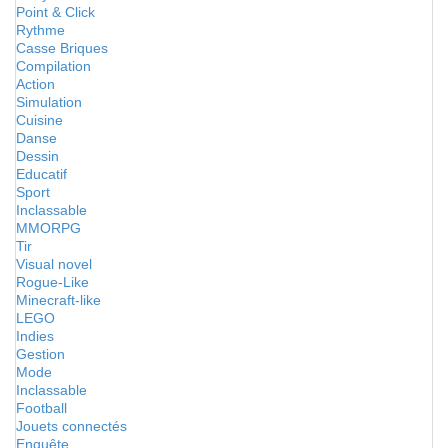
Point & Click
Rythme
Casse Briques
Compilation
Action
Simulation
Cuisine
Danse
Dessin
Educatif
Sport
Inclassable
MMORPG
Tir
Visual novel
Rogue-Like
Minecraft-like
LEGO
Indies
Gestion
Mode
Inclassable
Football
Jouets connectés
Enquête