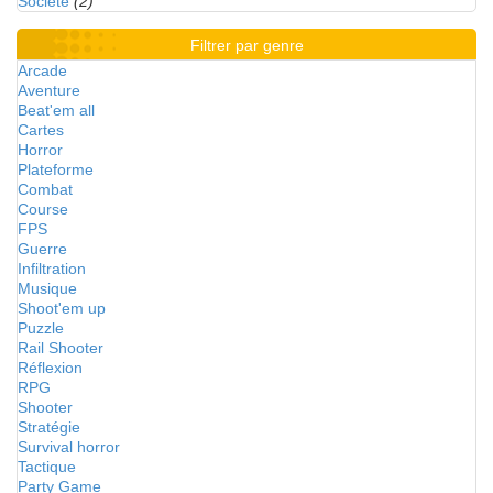
Société
(2)
Filtrer par genre
Arcade
Aventure
Beat'em all
Cartes
Horror
Plateforme
Combat
Course
FPS
Guerre
Infiltration
Musique
Shoot'em up
Puzzle
Rail Shooter
Réflexion
RPG
Shooter
Stratégie
Survival horror
Tactique
Party Game