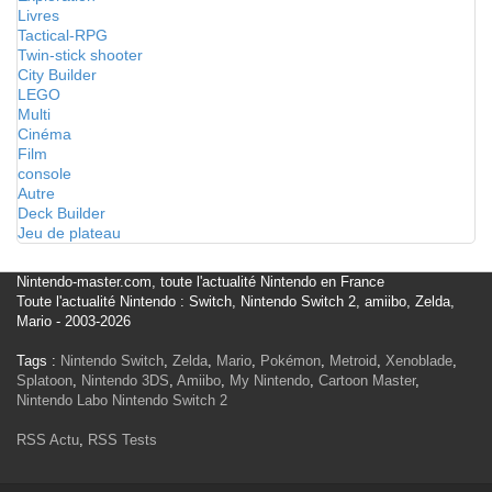
Livres
Tactical-RPG
Twin-stick shooter
City Builder
LEGO
Multi
Cinéma
Film
console
Autre
Deck Builder
Jeu de plateau
Nintendo-master.com, toute l'actualité Nintendo en France
Toute l'actualité Nintendo : Switch, Nintendo Switch 2, amiibo, Zelda,
Mario - 2003-2026
Tags :
Nintendo Switch
,
Zelda
,
Mario
,
Pokémon
,
Metroid
,
Xenoblade
,
Splatoon
,
Nintendo 3DS
,
Amiibo
,
My Nintendo
,
Cartoon Master
,
Nintendo Labo
Nintendo Switch 2
RSS Actu
,
RSS Tests