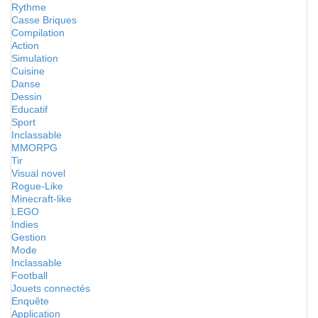
Rythme
Casse Briques
Compilation
Action
Simulation
Cuisine
Danse
Dessin
Educatif
Sport
Inclassable
MMORPG
Tir
Visual novel
Rogue-Like
Minecraft-like
LEGO
Indies
Gestion
Mode
Inclassable
Football
Jouets connectés
Enquête
Application