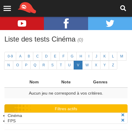
Liste des tests Cinéma
(0)
0-9
A
B
C
D
E
F
G
H
I
J
K
L
M
N
O
P
Q
R
S
T
U
V
W
X
Y
Z
Nom
Note
Genres
Aucun jeu ne correspond à vos critères.
Filtres actifs
Cinéma
FPS