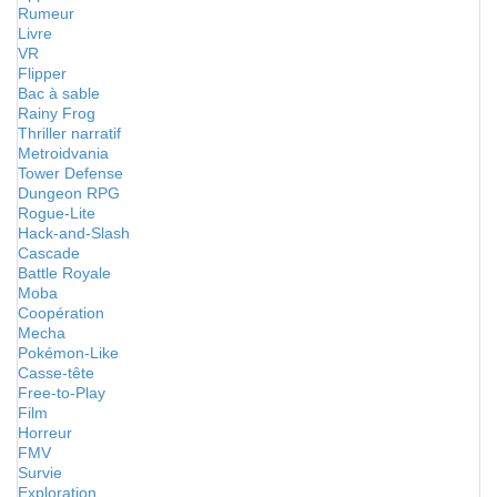
Rumeur
Livre
VR
Flipper
Bac à sable
Rainy Frog
Thriller narratif
Metroidvania
Tower Defense
Dungeon RPG
Rogue-Lite
Hack-and-Slash
Cascade
Battle Royale
Moba
Coopération
Mecha
Pokémon-Like
Casse-tête
Free-to-Play
Film
Horreur
FMV
Survie
Exploration