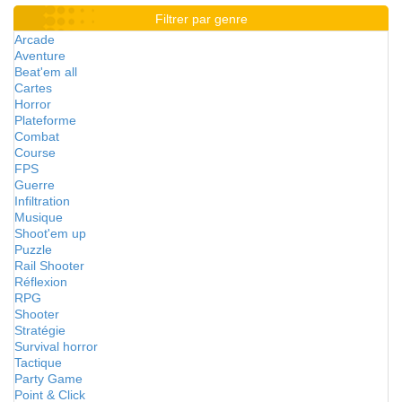
Filtrer par genre
Arcade
Aventure
Beat'em all
Cartes
Horror
Plateforme
Combat
Course
FPS
Guerre
Infiltration
Musique
Shoot'em up
Puzzle
Rail Shooter
Réflexion
RPG
Shooter
Stratégie
Survival horror
Tactique
Party Game
Point & Click