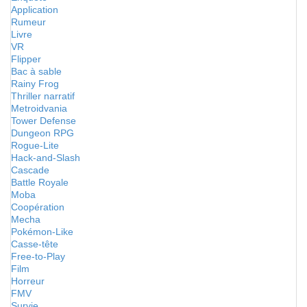
Application
Rumeur
Livre
VR
Flipper
Bac à sable
Rainy Frog
Thriller narratif
Metroidvania
Tower Defense
Dungeon RPG
Rogue-Lite
Hack-and-Slash
Cascade
Battle Royale
Moba
Coopération
Mecha
Pokémon-Like
Casse-tête
Free-to-Play
Film
Horreur
FMV
Survie