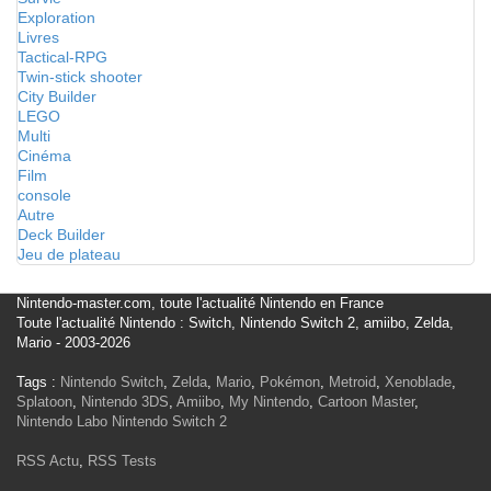
Exploration
Livres
Tactical-RPG
Twin-stick shooter
City Builder
LEGO
Multi
Cinéma
Film
console
Autre
Deck Builder
Jeu de plateau
Nintendo-master.com, toute l'actualité Nintendo en France
Toute l'actualité Nintendo : Switch, Nintendo Switch 2, amiibo, Zelda,
Mario - 2003-2026
Tags :
Nintendo Switch
,
Zelda
,
Mario
,
Pokémon
,
Metroid
,
Xenoblade
,
Splatoon
,
Nintendo 3DS
,
Amiibo
,
My Nintendo
,
Cartoon Master
,
Nintendo Labo
Nintendo Switch 2
RSS Actu
,
RSS Tests