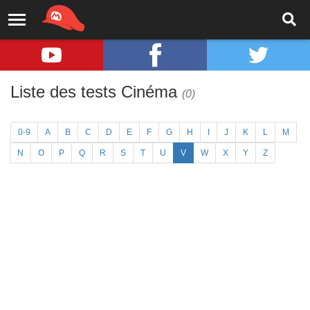
Liste des tests Cinéma
(0)
0-9
A
B
C
D
E
F
G
H
I
J
K
L
M
N
O
P
Q
R
S
T
U
V
W
X
Y
Z