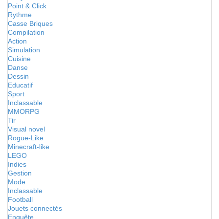
Point & Click
Rythme
Casse Briques
Compilation
Action
Simulation
Cuisine
Danse
Dessin
Educatif
Sport
Inclassable
MMORPG
Tir
Visual novel
Rogue-Like
Minecraft-like
LEGO
Indies
Gestion
Mode
Inclassable
Football
Jouets connectés
Enquête