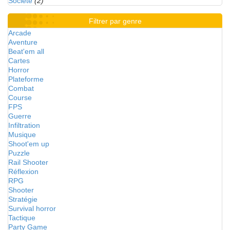
Société
(2)
Filtrer par genre
Arcade
Aventure
Beat'em all
Cartes
Horror
Plateforme
Combat
Course
FPS
Guerre
Infiltration
Musique
Shoot'em up
Puzzle
Rail Shooter
Réflexion
RPG
Shooter
Stratégie
Survival horror
Tactique
Party Game