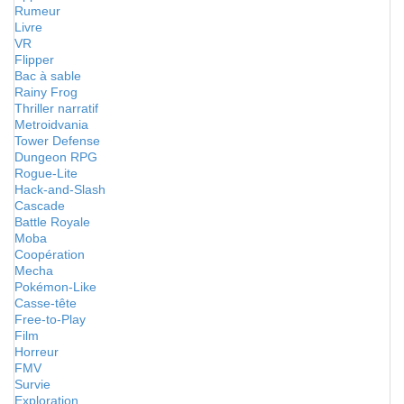
Rumeur
Livre
VR
Flipper
Bac à sable
Rainy Frog
Thriller narratif
Metroidvania
Tower Defense
Dungeon RPG
Rogue-Lite
Hack-and-Slash
Cascade
Battle Royale
Moba
Coopération
Mecha
Pokémon-Like
Casse-tête
Free-to-Play
Film
Horreur
FMV
Survie
Exploration