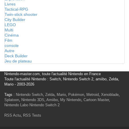
Livres
Tactical-RPG
Twin-stick shooter
City Builder
LEGO
Multi
Cinéma
Film
console
Autre
Deck Builder
Jeu de plateau
Nintendo-master.com, toute l'actualité Nintendo en France
Toute l'actualité Nintendo : Switch, Nintendo Switch 2, amiibo, Zelda,
Mario - 2003-2026
Tags :
Nintendo Switch
,
Zelda
,
Mario
,
Pokémon
,
Metroid
,
Xenoblade
,
Splatoon
,
Nintendo 3DS
,
Amiibo
,
My Nintendo
,
Cartoon Master
,
Nintendo Labo
Nintendo Switch 2
RSS Actu
,
RSS Tests