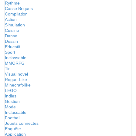
Rythme
Casse Briques
Compilation
Action
Simulation
Cuisine
Danse
Dessin
Educatif
Sport
Inclassable
MMORPG
Tir
Visual novel
Rogue-Like
Minecraft-like
LEGO
Indies
Gestion
Mode
Inclassable
Football
Jouets connectés
Enquête
Application