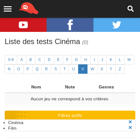
Liste des tests Cinéma
(0)
0-9
A
B
C
D
E
F
G
H
I
J
K
L
M
N
O
P
Q
R
S
T
U
V
W
X
Y
Z
Nom
Note
Genres
Aucun jeu ne correspond à vos critères.
Filtres actifs
Cinéma
Film