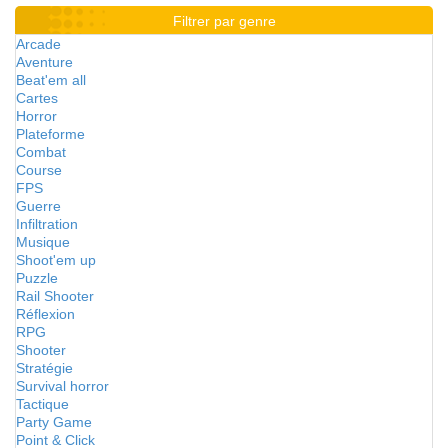
Filtrer par genre
Arcade
Aventure
Beat'em all
Cartes
Horror
Plateforme
Combat
Course
FPS
Guerre
Infiltration
Musique
Shoot'em up
Puzzle
Rail Shooter
Réflexion
RPG
Shooter
Stratégie
Survival horror
Tactique
Party Game
Point & Click