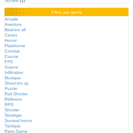
Société
(2)
Filtrer par genre
Arcade
Aventure
Beat'em all
Cartes
Horror
Plateforme
Combat
Course
FPS
Guerre
Infiltration
Musique
Shoot'em up
Puzzle
Rail Shooter
Réflexion
RPG
Shooter
Stratégie
Survival horror
Tactique
Party Game