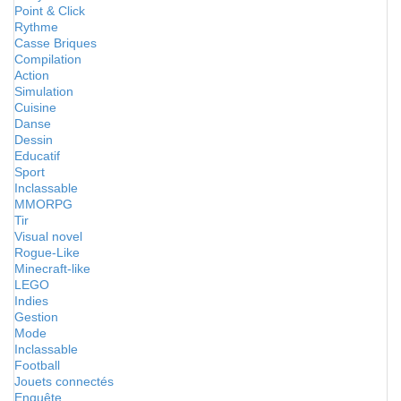
Point & Click
Rythme
Casse Briques
Compilation
Action
Simulation
Cuisine
Danse
Dessin
Educatif
Sport
Inclassable
MMORPG
Tir
Visual novel
Rogue-Like
Minecraft-like
LEGO
Indies
Gestion
Mode
Inclassable
Football
Jouets connectés
Enquête