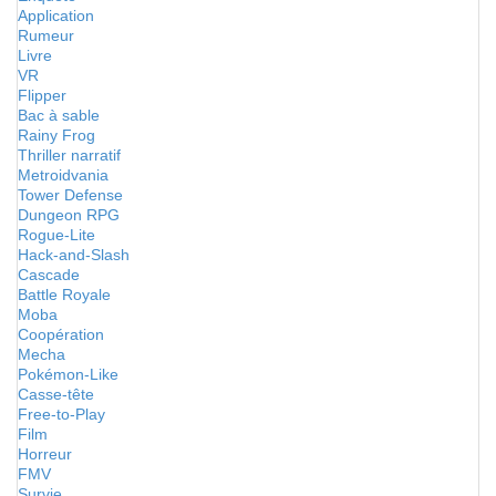
Application
Rumeur
Livre
VR
Flipper
Bac à sable
Rainy Frog
Thriller narratif
Metroidvania
Tower Defense
Dungeon RPG
Rogue-Lite
Hack-and-Slash
Cascade
Battle Royale
Moba
Coopération
Mecha
Pokémon-Like
Casse-tête
Free-to-Play
Film
Horreur
FMV
Survie