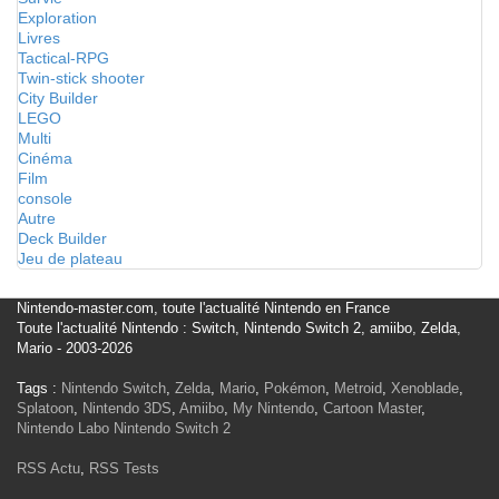
Exploration
Livres
Tactical-RPG
Twin-stick shooter
City Builder
LEGO
Multi
Cinéma
Film
console
Autre
Deck Builder
Jeu de plateau
Nintendo-master.com, toute l'actualité Nintendo en France
Toute l'actualité Nintendo : Switch, Nintendo Switch 2, amiibo, Zelda,
Mario - 2003-2026
Tags :
Nintendo Switch
,
Zelda
,
Mario
,
Pokémon
,
Metroid
,
Xenoblade
,
Splatoon
,
Nintendo 3DS
,
Amiibo
,
My Nintendo
,
Cartoon Master
,
Nintendo Labo
Nintendo Switch 2
RSS Actu
,
RSS Tests