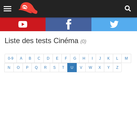
Liste des tests Cinéma
(0)
0-9
A
B
C
D
E
F
G
H
I
J
K
L
M
N
O
P
Q
R
S
T
U
V
W
X
Y
Z