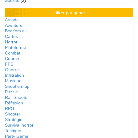
Société
(2)
Filtrer par genre
Arcade
Aventure
Beat'em all
Cartes
Horror
Plateforme
Combat
Course
FPS
Guerre
Infiltration
Musique
Shoot'em up
Puzzle
Rail Shooter
Réflexion
RPG
Shooter
Stratégie
Survival horror
Tactique
Party Game