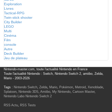
Exploration
Livres
Tactical-RPG
Twin-stick shooter
City Builder
LEGO
Multi
Cinéma
Film
console
Autre
Deck Builder
Jeu de plateau
Nintendo-master.com, toute l'actualité Nintendo en France
Toute l'actualité Nintendo : Switch, Nintendo Switch 2, amiibo, Zelda,
Mario - 2003-2026
Tags :
Nintendo Switch
,
Zelda
,
Mario
,
Pokémon
,
Metroid
,
Xenoblade
,
Splatoon
,
Nintendo 3DS
,
Amiibo
,
My Nintendo
,
Cartoon Master
,
Nintendo Labo
Nintendo Switch 2
RSS Actu
,
RSS Tests