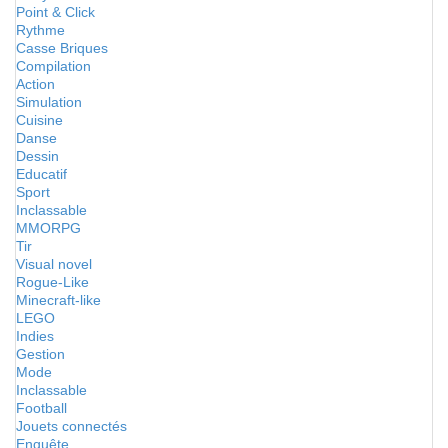
Point & Click
Rythme
Casse Briques
Compilation
Action
Simulation
Cuisine
Danse
Dessin
Educatif
Sport
Inclassable
MMORPG
Tir
Visual novel
Rogue-Like
Minecraft-like
LEGO
Indies
Gestion
Mode
Inclassable
Football
Jouets connectés
Enquête