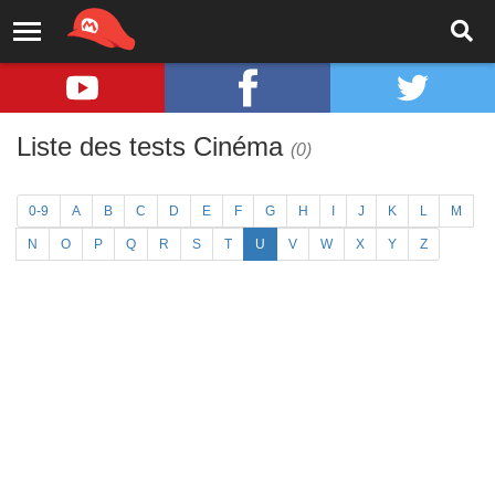
Liste des tests Cinéma
(0)
0-9
A
B
C
D
E
F
G
H
I
J
K
L
M
N
O
P
Q
R
S
T
U
V
W
X
Y
Z