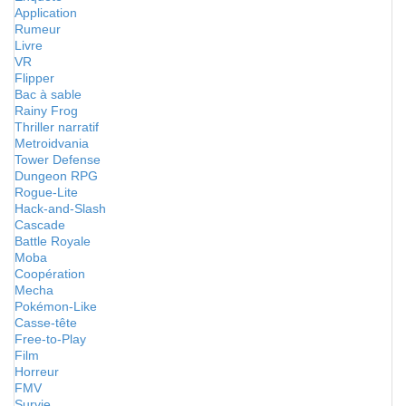
Application
Rumeur
Livre
VR
Flipper
Bac à sable
Rainy Frog
Thriller narratif
Metroidvania
Tower Defense
Dungeon RPG
Rogue-Lite
Hack-and-Slash
Cascade
Battle Royale
Moba
Coopération
Mecha
Pokémon-Like
Casse-tête
Free-to-Play
Film
Horreur
FMV
Survie