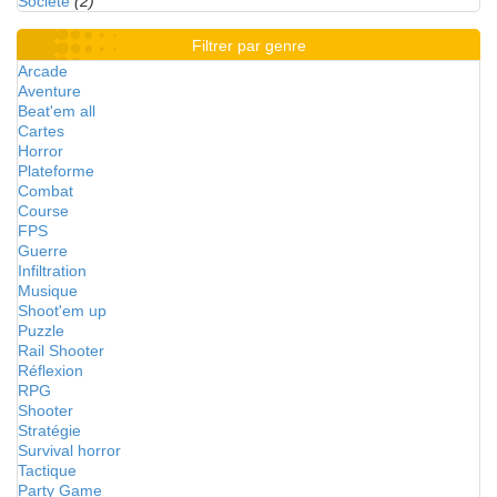
Société
(2)
Filtrer par genre
Arcade
Aventure
Beat'em all
Cartes
Horror
Plateforme
Combat
Course
FPS
Guerre
Infiltration
Musique
Shoot'em up
Puzzle
Rail Shooter
Réflexion
RPG
Shooter
Stratégie
Survival horror
Tactique
Party Game