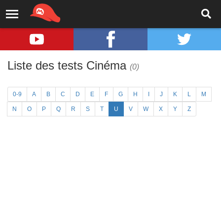
Liste des tests Cinéma
(0)
0-9
A
B
C
D
E
F
G
H
I
J
K
L
M
N
O
P
Q
R
S
T
U
V
W
X
Y
Z