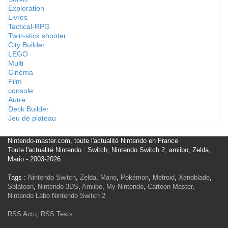
Exploration
Livres
Tactical-RPG
Twin-stick shooter
City Builder
LEGO
Multi
Cinéma
Film
console
Autre
Deck Builder
Jeu de plateau
Nintendo-master.com, toute l'actualité Nintendo en France
Toute l'actualité Nintendo : Switch, Nintendo Switch 2, amiibo, Zelda,
Mario - 2003-2026
Tags :
Nintendo Switch
,
Zelda
,
Mario
,
Pokémon
,
Metroid
,
Xenoblade
,
Splatoon
,
Nintendo 3DS
,
Amiibo
,
My Nintendo
,
Cartoon Master
,
Nintendo Labo
Nintendo Switch 2
RSS Actu
,
RSS Tests