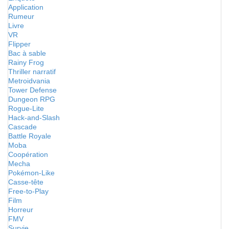
Application
Rumeur
Livre
VR
Flipper
Bac à sable
Rainy Frog
Thriller narratif
Metroidvania
Tower Defense
Dungeon RPG
Rogue-Lite
Hack-and-Slash
Cascade
Battle Royale
Moba
Coopération
Mecha
Pokémon-Like
Casse-tête
Free-to-Play
Film
Horreur
FMV
Survie