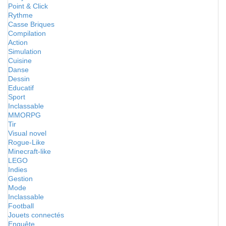
Point & Click
Rythme
Casse Briques
Compilation
Action
Simulation
Cuisine
Danse
Dessin
Educatif
Sport
Inclassable
MMORPG
Tir
Visual novel
Rogue-Like
Minecraft-like
LEGO
Indies
Gestion
Mode
Inclassable
Football
Jouets connectés
Enquête