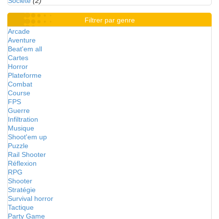
Société
(2)
Filtrer par genre
Arcade
Aventure
Beat'em all
Cartes
Horror
Plateforme
Combat
Course
FPS
Guerre
Infiltration
Musique
Shoot'em up
Puzzle
Rail Shooter
Réflexion
RPG
Shooter
Stratégie
Survival horror
Tactique
Party Game