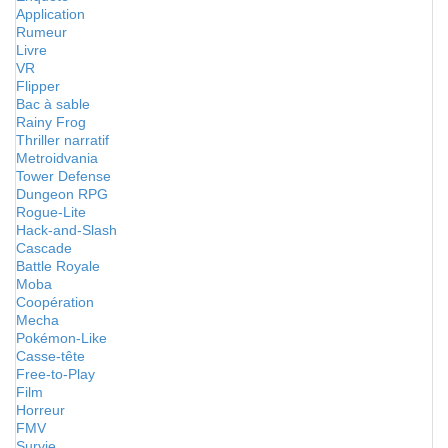
Application
Rumeur
Livre
VR
Flipper
Bac à sable
Rainy Frog
Thriller narratif
Metroidvania
Tower Defense
Dungeon RPG
Rogue-Lite
Hack-and-Slash
Cascade
Battle Royale
Moba
Coopération
Mecha
Pokémon-Like
Casse-tête
Free-to-Play
Film
Horreur
FMV
Survie