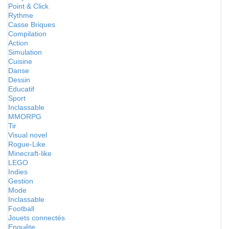
Point & Click
Rythme
Casse Briques
Compilation
Action
Simulation
Cuisine
Danse
Dessin
Educatif
Sport
Inclassable
MMORPG
Tir
Visual novel
Rogue-Like
Minecraft-like
LEGO
Indies
Gestion
Mode
Inclassable
Football
Jouets connectés
Enquête