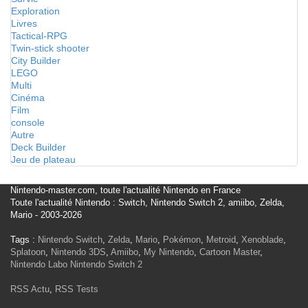
Exploration
Livres
Tactical-RPG
Twin-stick shooter
City Builder
LEGO
Multi
Cinéma
Film
console
Autre
Deck Builder
Jeu de plateau
Nintendo-master.com, toute l'actualité Nintendo en France
Toute l'actualité Nintendo : Switch, Nintendo Switch 2, amiibo, Zelda,
Mario - 2003-2026
Tags :
Nintendo Switch
,
Zelda
,
Mario
,
Pokémon
,
Metroid
,
Xenoblade
,
Splatoon
,
Nintendo 3DS
,
Amiibo
,
My Nintendo
,
Cartoon Master
,
Nintendo Labo
Nintendo Switch 2
RSS Actu
,
RSS Tests