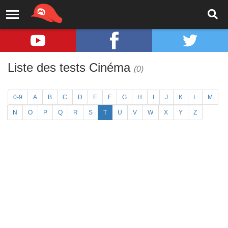
Liste des tests Cinéma
(0)
0-9
A
B
C
D
E
F
G
H
I
J
K
L
M
N
O
P
Q
R
S
T
U
V
W
X
Y
Z