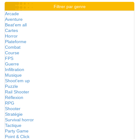
Filtrer par genre
Arcade
Aventure
Beat'em all
Cartes
Horror
Plateforme
Combat
Course
FPS
Guerre
Infiltration
Musique
Shoot'em up
Puzzle
Rail Shooter
Réflexion
RPG
Shooter
Stratégie
Survival horror
Tactique
Party Game
Point & Click