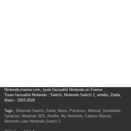
Nintendo-master.com, toute l'actualité Nintendo en France
Toute l'actualité Nintendo : Switch, Nintendo Switch 2, amiibo, Zelda,
Mario - 2003-2026
Tags :
Nintendo Switch
,
Zelda
,
Mario
,
Pokémon
,
Metroid
,
Xenoblade
,
Splatoon
,
Nintendo 3DS
,
Amiibo
,
My Nintendo
,
Cartoon Master
,
Nintendo Labo
Nintendo Switch 2