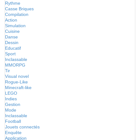
Rythme
Casse Briques
Compilation
Action
Simulation
Cuisine
Danse
Dessin
Educatif
Sport
Inclassable
MMORPG
Tir
Visual novel
Rogue-Like
Minecraft-like
LEGO
Indies
Gestion
Mode
Inclassable
Football
Jouets connectés
Enquête
Application