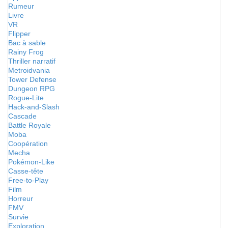
Rumeur
Livre
VR
Flipper
Bac à sable
Rainy Frog
Thriller narratif
Metroidvania
Tower Defense
Dungeon RPG
Rogue-Lite
Hack-and-Slash
Cascade
Battle Royale
Moba
Coopération
Mecha
Pokémon-Like
Casse-tête
Free-to-Play
Film
Horreur
FMV
Survie
Exploration