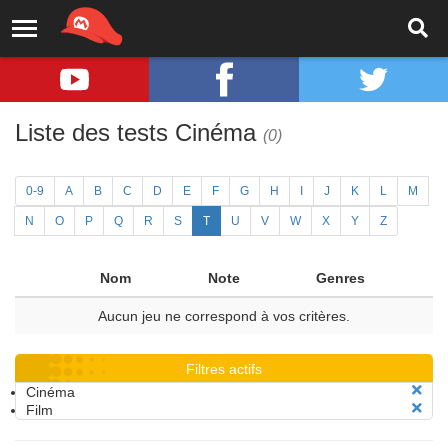
Liste des tests Cinéma
(0)
0-9
A
B
C
D
E
F
G
H
I
J
K
L
M
N
O
P
Q
R
S
T
U
V
W
X
Y
Z
Nom
Note
Genres
Aucun jeu ne correspond à vos critères.
Filtres actifs
Cinéma
Film