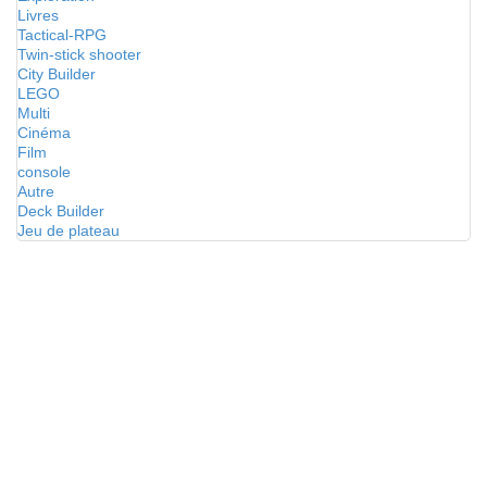
Livres
Tactical-RPG
Twin-stick shooter
City Builder
LEGO
Multi
Cinéma
Film
console
Autre
Deck Builder
Jeu de plateau