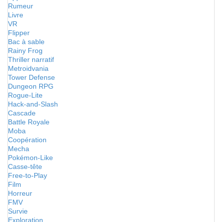
Rumeur
Livre
VR
Flipper
Bac à sable
Rainy Frog
Thriller narratif
Metroidvania
Tower Defense
Dungeon RPG
Rogue-Lite
Hack-and-Slash
Cascade
Battle Royale
Moba
Coopération
Mecha
Pokémon-Like
Casse-tête
Free-to-Play
Film
Horreur
FMV
Survie
Exploration