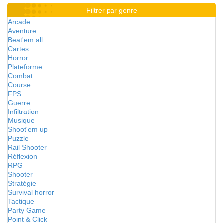
Filtrer par genre
Arcade
Aventure
Beat'em all
Cartes
Horror
Plateforme
Combat
Course
FPS
Guerre
Infiltration
Musique
Shoot'em up
Puzzle
Rail Shooter
Réflexion
RPG
Shooter
Stratégie
Survival horror
Tactique
Party Game
Point & Click