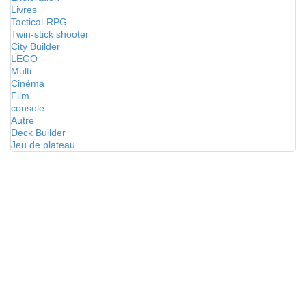
Livres
Tactical-RPG
Twin-stick shooter
City Builder
LEGO
Multi
Cinéma
Film
console
Autre
Deck Builder
Jeu de plateau