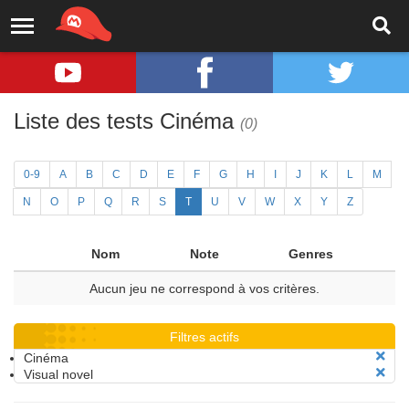
Liste des tests Cinéma
(0)
0-9
A
B
C
D
E
F
G
H
I
J
K
L
M
N
O
P
Q
R
S
T
U
V
W
X
Y
Z
Nom
Note
Genres
Aucun jeu ne correspond à vos critères.
Filtres actifs
Cinéma
Visual novel