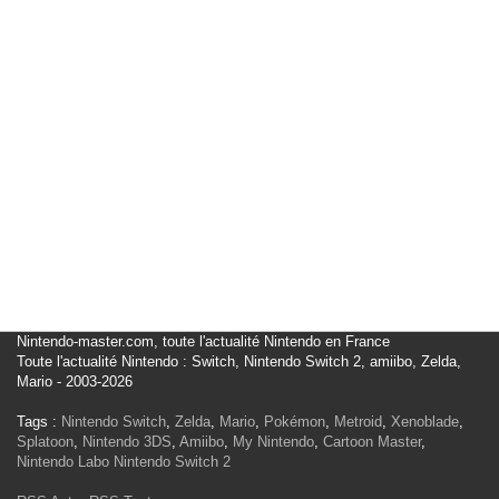
Nintendo-master.com, toute l'actualité Nintendo en France
Toute l'actualité Nintendo : Switch, Nintendo Switch 2, amiibo, Zelda,
Mario - 2003-2026
Tags :
Nintendo Switch
,
Zelda
,
Mario
,
Pokémon
,
Metroid
,
Xenoblade
,
Splatoon
,
Nintendo 3DS
,
Amiibo
,
My Nintendo
,
Cartoon Master
,
Nintendo Labo
Nintendo Switch 2