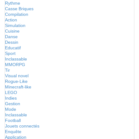
Rythme
Casse Briques
Compilation
Action
Simulation
Cuisine
Danse
Dessin
Educatif
Sport
Inclassable
MMORPG
Tir
Visual novel
Rogue-Like
Minecraft-like
LEGO
Indies
Gestion
Mode
Inclassable
Football
Jouets connectés
Enquête
Application