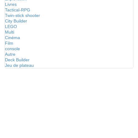
Livres
Tactical-RPG
Twin-stick shooter
City Builder
LEGO
Multi
Cinéma
Film
console
Autre
Deck Builder
Jeu de plateau