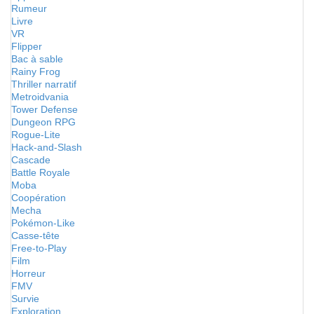
Rumeur
Livre
VR
Flipper
Bac à sable
Rainy Frog
Thriller narratif
Metroidvania
Tower Defense
Dungeon RPG
Rogue-Lite
Hack-and-Slash
Cascade
Battle Royale
Moba
Coopération
Mecha
Pokémon-Like
Casse-tête
Free-to-Play
Film
Horreur
FMV
Survie
Exploration