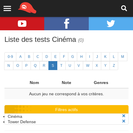
Liste des tests Cinéma
(0)
0-9
A
B
C
D
E
F
G
H
I
J
K
L
M
N
O
P
Q
R
S
T
U
V
W
X
Y
Z
Nom
Note
Genres
Aucun jeu ne correspond à vos critères.
Filtres actifs
Cinéma
Tower Defense