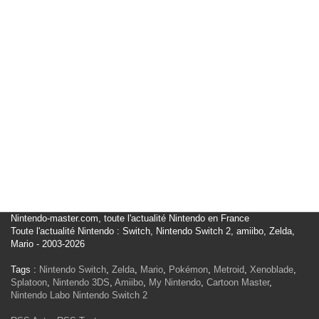
Nintendo-master.com, toute l'actualité Nintendo en France
Toute l'actualité Nintendo : Switch, Nintendo Switch 2, amiibo, Zelda,
Mario - 2003-2026
Tags :
Nintendo Switch
,
Zelda
,
Mario
,
Pokémon
,
Metroid
,
Xenoblade
,
Splatoon
,
Nintendo 3DS
,
Amiibo
,
My Nintendo
,
Cartoon Master
,
Nintendo Labo
Nintendo Switch 2