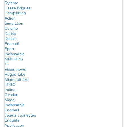
Rythme
Casse Briques
Compilation
Action
Simulation
Cuisine
Danse
Dessin
Educatif
Sport
Inclassable
MMORPG
Tir
Visual novel
Rogue-Like
Minecraft-like
LEGO
Indies
Gestion
Mode
Inclassable
Football
Jouets connectés
Enquête
Application