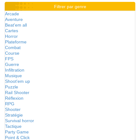
Filtrer par genre
Arcade
Aventure
Beat'em all
Cartes
Horror
Plateforme
Combat
Course
FPS
Guerre
Infiltration
Musique
Shoot'em up
Puzzle
Rail Shooter
Réflexion
RPG
Shooter
Stratégie
Survival horror
Tactique
Party Game
Point & Click