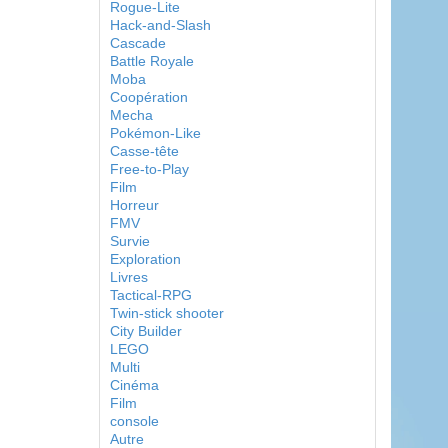
Rogue-Lite
Hack-and-Slash
Cascade
Battle Royale
Moba
Coopération
Mecha
Pokémon-Like
Casse-tête
Free-to-Play
Film
Horreur
FMV
Survie
Exploration
Livres
Tactical-RPG
Twin-stick shooter
City Builder
LEGO
Multi
Cinéma
Film
console
Autre