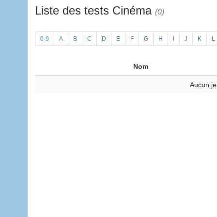
Liste des tests Cinéma
(0)
0-9
A
B
C
D
E
F
G
H
I
J
K
L
Nom
Aucun je