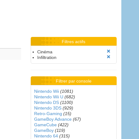
Filtres actifs
Cinéma
Infiltration
Filtrer par console
Nintendo Wii
(1081)
Nintendo Wii U
(682)
Nintendo DS
(1100)
Nintendo 3DS
(929)
Retro-Gaming
(15)
GameBoy Advance
(67)
GameCube
(422)
GameBoy
(119)
Nintendo 64
(315)