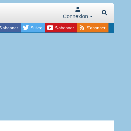
Connexion
S'abonner
Suivre
S'abonner
S'abonner