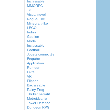
Inclassable
MMORPG
Tir
Visual novel
Rogue-Like
Minecraft-like
LEGO
Indies
Gestion
Mode
Inclassable
Football
Jouets connectés
Enquête
Application
Rumeur
Livre
VR
Flipper
Bac à sable
Rainy Frog
Thriller narratif
Metroidvania
Tower Defense
Dungeon RPG