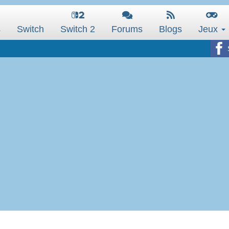
s
Switch
Switch 2
Forums
Blogs
Jeux