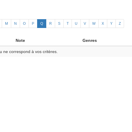
M
N
O
P
Q
R
S
T
U
V
W
X
Y
Z
Note
Genres
u ne correspond à vos critères.