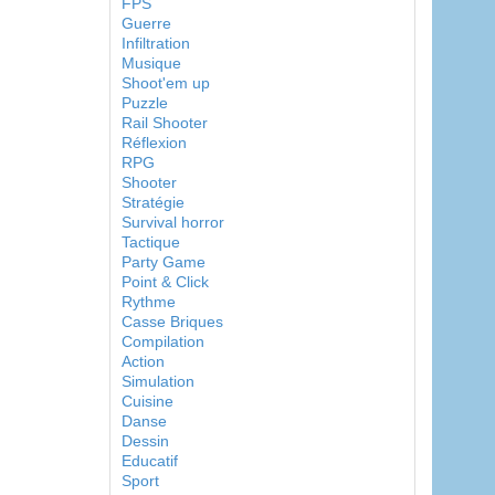
FPS
Guerre
Infiltration
Musique
Shoot'em up
Puzzle
Rail Shooter
Réflexion
RPG
Shooter
Stratégie
Survival horror
Tactique
Party Game
Point & Click
Rythme
Casse Briques
Compilation
Action
Simulation
Cuisine
Danse
Dessin
Educatif
Sport