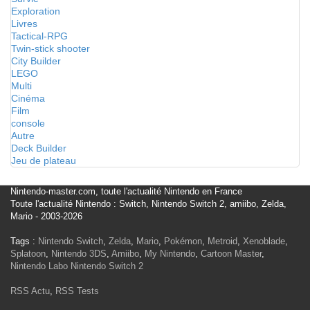
Exploration
Livres
Tactical-RPG
Twin-stick shooter
City Builder
LEGO
Multi
Cinéma
Film
console
Autre
Deck Builder
Jeu de plateau
Nintendo-master.com, toute l'actualité Nintendo en France
Toute l'actualité Nintendo : Switch, Nintendo Switch 2, amiibo, Zelda,
Mario - 2003-2026
Tags :
Nintendo Switch
,
Zelda
,
Mario
,
Pokémon
,
Metroid
,
Xenoblade
,
Splatoon
,
Nintendo 3DS
,
Amiibo
,
My Nintendo
,
Cartoon Master
,
Nintendo Labo
Nintendo Switch 2
RSS Actu
,
RSS Tests