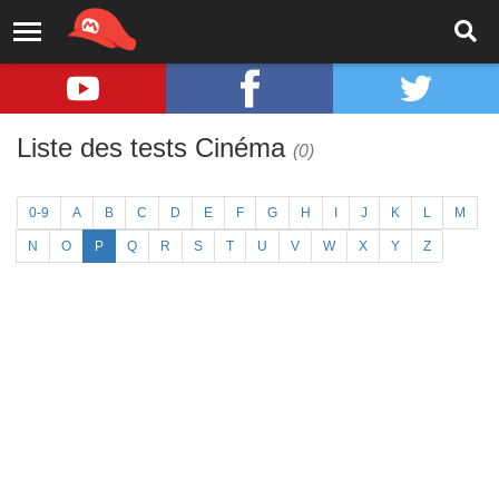
Liste des tests Cinéma
(0)
0-9
A
B
C
D
E
F
G
H
I
J
K
L
M
N
O
P
Q
R
S
T
U
V
W
X
Y
Z