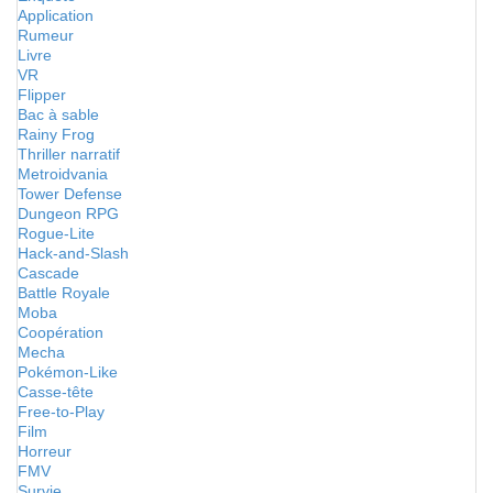
Application
Rumeur
Livre
VR
Flipper
Bac à sable
Rainy Frog
Thriller narratif
Metroidvania
Tower Defense
Dungeon RPG
Rogue-Lite
Hack-and-Slash
Cascade
Battle Royale
Moba
Coopération
Mecha
Pokémon-Like
Casse-tête
Free-to-Play
Film
Horreur
FMV
Survie