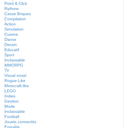
Point & Click
Rythme
Casse Briques
Compilation
Action
Simulation
Cuisine
Danse
Dessin
Educatif
Sport
Inclassable
MMORPG
Tir
Visual novel
Rogue-Like
Minecraft-like
LEGO
Indies
Gestion
Mode
Inclassable
Football
Jouets connectés
Enquête