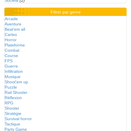
Société
(2)
Filtrer par genre
Arcade
Aventure
Beat'em all
Cartes
Horror
Plateforme
Combat
Course
FPS
Guerre
Infiltration
Musique
Shoot'em up
Puzzle
Rail Shooter
Réflexion
RPG
Shooter
Stratégie
Survival horror
Tactique
Party Game