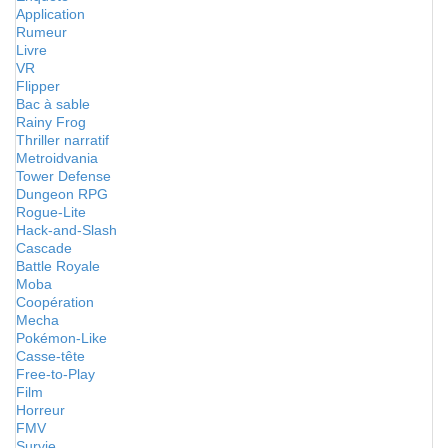
Application
Rumeur
Livre
VR
Flipper
Bac à sable
Rainy Frog
Thriller narratif
Metroidvania
Tower Defense
Dungeon RPG
Rogue-Lite
Hack-and-Slash
Cascade
Battle Royale
Moba
Coopération
Mecha
Pokémon-Like
Casse-tête
Free-to-Play
Film
Horreur
FMV
Survie