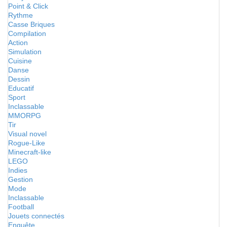
Point & Click
Rythme
Casse Briques
Compilation
Action
Simulation
Cuisine
Danse
Dessin
Educatif
Sport
Inclassable
MMORPG
Tir
Visual novel
Rogue-Like
Minecraft-like
LEGO
Indies
Gestion
Mode
Inclassable
Football
Jouets connectés
Enquête