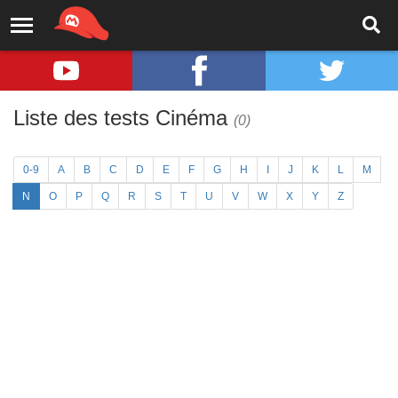
Liste des tests Cinéma
(0)
0-9
A
B
C
D
E
F
G
H
I
J
K
L
M
N
O
P
Q
R
S
T
U
V
W
X
Y
Z