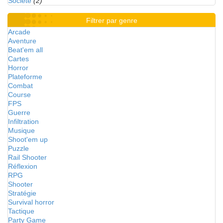
Société
(2)
Filtrer par genre
Arcade
Aventure
Beat'em all
Cartes
Horror
Plateforme
Combat
Course
FPS
Guerre
Infiltration
Musique
Shoot'em up
Puzzle
Rail Shooter
Réflexion
RPG
Shooter
Stratégie
Survival horror
Tactique
Party Game