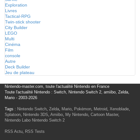
Exploration
Livres
Tactical-RPG
Twin-stick shooter
City Builder
LEGO
Multi
Cinéma
Film
console
Autre
Deck Builder
Jeu de plateau
Nintendo-master.com, toute l'actualité Nintendo en France
Toute l'actualité Nintendo : Switch, Nintendo Switch 2, amiibo, Zelda,
Mario - 2003-2026
Tags :
Nintendo Switch
,
Zelda
,
Mario
,
Pokémon
,
Metroid
,
Xenoblade
,
Splatoon
,
Nintendo 3DS
,
Amiibo
,
My Nintendo
,
Cartoon Master
,
Nintendo Labo
Nintendo Switch 2
RSS Actu
,
RSS Tests