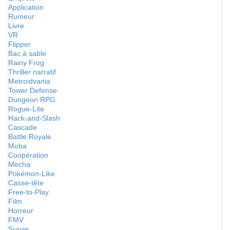
Application
Rumeur
Livre
VR
Flipper
Bac à sable
Rainy Frog
Thriller narratif
Metroidvania
Tower Defense
Dungeon RPG
Rogue-Lite
Hack-and-Slash
Cascade
Battle Royale
Moba
Coopération
Mecha
Pokémon-Like
Casse-tête
Free-to-Play
Film
Horreur
FMV
Survie