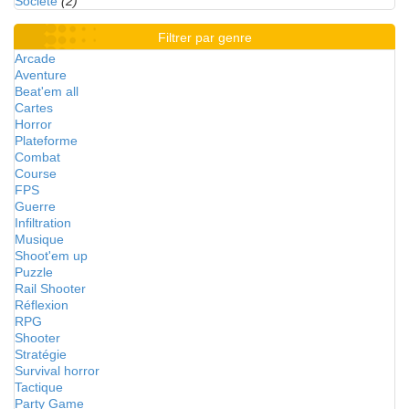
Société
(2)
Filtrer par genre
Arcade
Aventure
Beat'em all
Cartes
Horror
Plateforme
Combat
Course
FPS
Guerre
Infiltration
Musique
Shoot'em up
Puzzle
Rail Shooter
Réflexion
RPG
Shooter
Stratégie
Survival horror
Tactique
Party Game