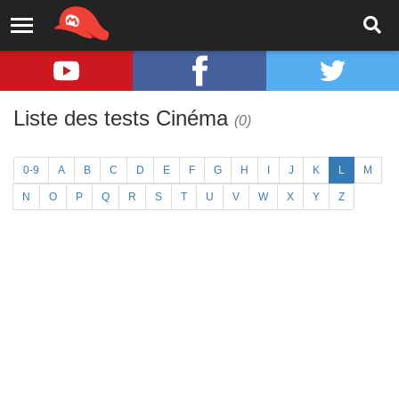
Liste des tests Cinéma
(0)
0-9
A
B
C
D
E
F
G
H
I
J
K
L
M
N
O
P
Q
R
S
T
U
V
W
X
Y
Z