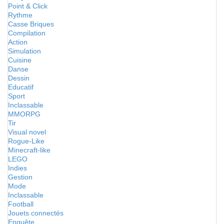
Point & Click
Rythme
Casse Briques
Compilation
Action
Simulation
Cuisine
Danse
Dessin
Educatif
Sport
Inclassable
MMORPG
Tir
Visual novel
Rogue-Like
Minecraft-like
LEGO
Indies
Gestion
Mode
Inclassable
Football
Jouets connectés
Enquête