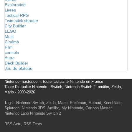
Exploration
Livres
Tactical-RPG
Twin-stick shooter
City Builder
LEGO
Multi
Cinéma
Film
console
Autre
Deck Builder
Jeu de plateau
Nintendo-master.com, toute l'actualité Nintendo en France
Toute l'actualité Nintendo : Switch, Nintendo Switch 2, amiibo, Zelda,
Mario - 2003-2026
Tags :
Nintendo Switch
,
Zelda
,
Mario
,
Pokémon
,
Metroid
,
Xenoblade
,
Splatoon
,
Nintendo 3DS
,
Amiibo
,
My Nintendo
,
Cartoon Master
,
Nintendo Labo
Nintendo Switch 2
RSS Actu
,
RSS Tests