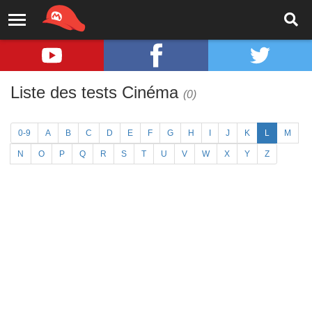
Liste des tests Cinéma
(0)
0-9
A
B
C
D
E
F
G
H
I
J
K
L
M
N
O
P
Q
R
S
T
U
V
W
X
Y
Z