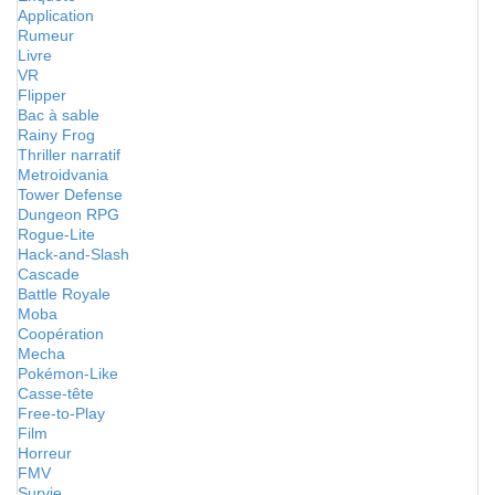
Application
Rumeur
Livre
VR
Flipper
Bac à sable
Rainy Frog
Thriller narratif
Metroidvania
Tower Defense
Dungeon RPG
Rogue-Lite
Hack-and-Slash
Cascade
Battle Royale
Moba
Coopération
Mecha
Pokémon-Like
Casse-tête
Free-to-Play
Film
Horreur
FMV
Survie