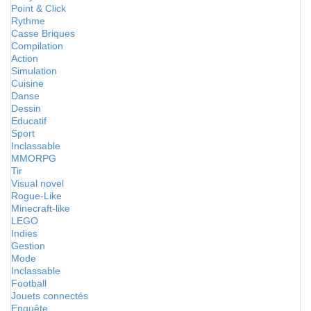
Point & Click
Rythme
Casse Briques
Compilation
Action
Simulation
Cuisine
Danse
Dessin
Educatif
Sport
Inclassable
MMORPG
Tir
Visual novel
Rogue-Like
Minecraft-like
LEGO
Indies
Gestion
Mode
Inclassable
Football
Jouets connectés
Enquête