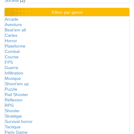
Société
(2)
Filtrer par genre
Arcade
Aventure
Beat'em all
Cartes
Horror
Plateforme
Combat
Course
FPS
Guerre
Infiltration
Musique
Shoot'em up
Puzzle
Rail Shooter
Réflexion
RPG
Shooter
Stratégie
Survival horror
Tactique
Party Game