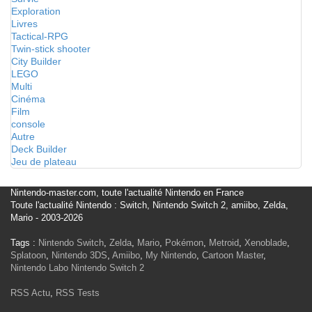
Exploration
Livres
Tactical-RPG
Twin-stick shooter
City Builder
LEGO
Multi
Cinéma
Film
console
Autre
Deck Builder
Jeu de plateau
Nintendo-master.com, toute l'actualité Nintendo en France
Toute l'actualité Nintendo : Switch, Nintendo Switch 2, amiibo, Zelda,
Mario - 2003-2026
Tags :
Nintendo Switch
,
Zelda
,
Mario
,
Pokémon
,
Metroid
,
Xenoblade
,
Splatoon
,
Nintendo 3DS
,
Amiibo
,
My Nintendo
,
Cartoon Master
,
Nintendo Labo
Nintendo Switch 2
RSS Actu
,
RSS Tests