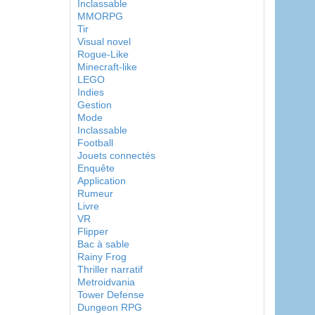
Inclassable
MMORPG
Tir
Visual novel
Rogue-Like
Minecraft-like
LEGO
Indies
Gestion
Mode
Inclassable
Football
Jouets connectés
Enquête
Application
Rumeur
Livre
VR
Flipper
Bac à sable
Rainy Frog
Thriller narratif
Metroidvania
Tower Defense
Dungeon RPG