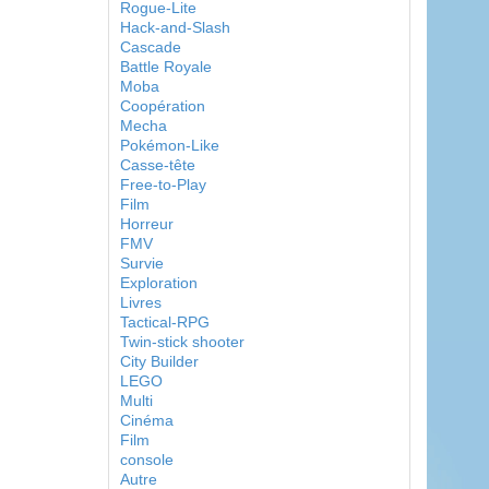
Rogue-Lite
Hack-and-Slash
Cascade
Battle Royale
Moba
Coopération
Mecha
Pokémon-Like
Casse-tête
Free-to-Play
Film
Horreur
FMV
Survie
Exploration
Livres
Tactical-RPG
Twin-stick shooter
City Builder
LEGO
Multi
Cinéma
Film
console
Autre