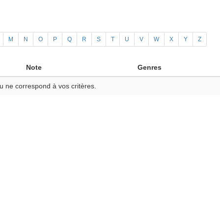
M
N
O
P
Q
R
S
T
U
V
W
X
Y
Z
Note
Genres
u ne correspond à vos critères.