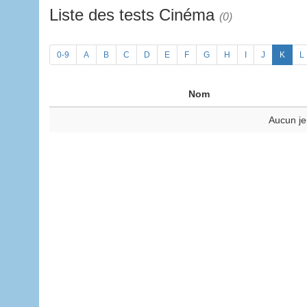
Liste des tests Cinéma
(0)
0-9
A
B
C
D
E
F
G
H
I
J
K
L
Nom
Aucun je