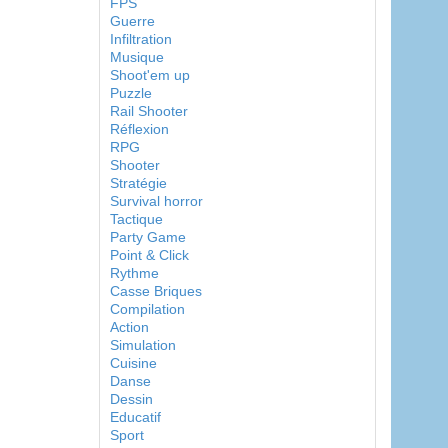
FPS
Guerre
Infiltration
Musique
Shoot'em up
Puzzle
Rail Shooter
Réflexion
RPG
Shooter
Stratégie
Survival horror
Tactique
Party Game
Point & Click
Rythme
Casse Briques
Compilation
Action
Simulation
Cuisine
Danse
Dessin
Educatif
Sport