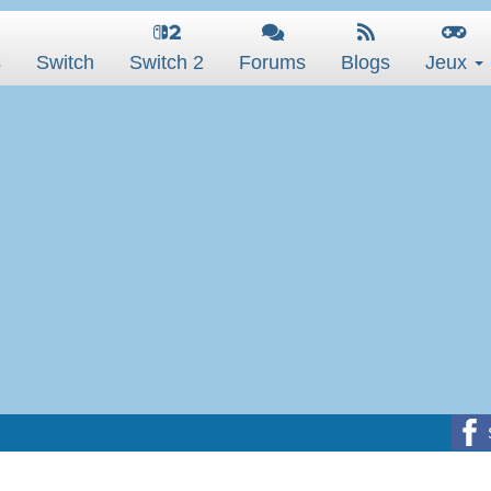
s
Switch
Switch 2
Forums
Blogs
Jeux