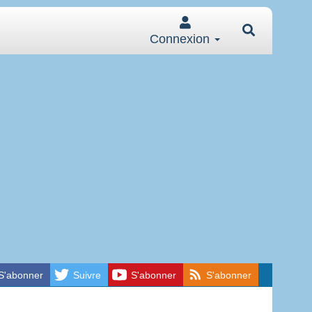
Connexion
S'abonner
Suivre
S'abonner
S'abonner