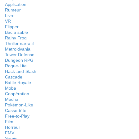
Application
Rumeur
Livre
VR
Flipper
Bac à sable
Rainy Frog
Thriller narratif
Metroidvania
Tower Defense
Dungeon RPG
Rogue-Lite
Hack-and-Slash
Cascade
Battle Royale
Moba
Coopération
Mecha
Pokémon-Like
Casse-tête
Free-to-Play
Film
Horreur
FMV
Survie