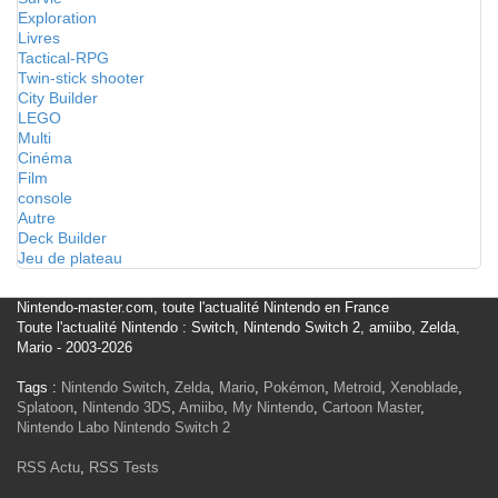
Exploration
Livres
Tactical-RPG
Twin-stick shooter
City Builder
LEGO
Multi
Cinéma
Film
console
Autre
Deck Builder
Jeu de plateau
Nintendo-master.com, toute l'actualité Nintendo en France
Toute l'actualité Nintendo : Switch, Nintendo Switch 2, amiibo, Zelda,
Mario - 2003-2026
Tags :
Nintendo Switch
,
Zelda
,
Mario
,
Pokémon
,
Metroid
,
Xenoblade
,
Splatoon
,
Nintendo 3DS
,
Amiibo
,
My Nintendo
,
Cartoon Master
,
Nintendo Labo
Nintendo Switch 2
RSS Actu
,
RSS Tests