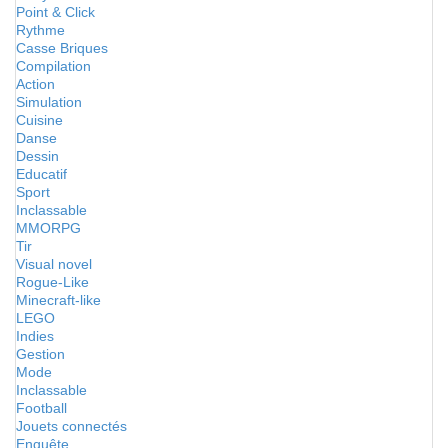
Point & Click
Rythme
Casse Briques
Compilation
Action
Simulation
Cuisine
Danse
Dessin
Educatif
Sport
Inclassable
MMORPG
Tir
Visual novel
Rogue-Like
Minecraft-like
LEGO
Indies
Gestion
Mode
Inclassable
Football
Jouets connectés
Enquête