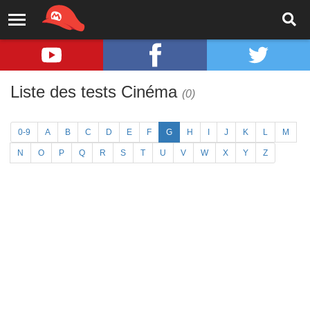
Liste des tests Cinéma
(0)
0-9
A
B
C
D
E
F
G
H
I
J
K
L
M
N
O
P
Q
R
S
T
U
V
W
X
Y
Z