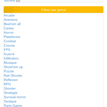
Société
(2)
Filtrer par genre
Arcade
Aventure
Beat'em all
Cartes
Horror
Plateforme
Combat
Course
FPS
Guerre
Infiltration
Musique
Shoot'em up
Puzzle
Rail Shooter
Réflexion
RPG
Shooter
Stratégie
Survival horror
Tactique
Party Game