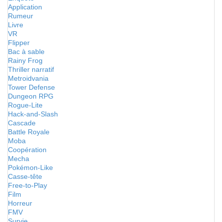
Application
Rumeur
Livre
VR
Flipper
Bac à sable
Rainy Frog
Thriller narratif
Metroidvania
Tower Defense
Dungeon RPG
Rogue-Lite
Hack-and-Slash
Cascade
Battle Royale
Moba
Coopération
Mecha
Pokémon-Like
Casse-tête
Free-to-Play
Film
Horreur
FMV
Survie