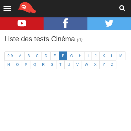
Liste des tests Cinéma
(0)
0-9
A
B
C
D
E
F
G
H
I
J
K
L
M
N
O
P
Q
R
S
T
U
V
W
X
Y
Z