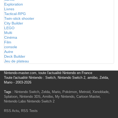
Exploration
Livres
Tactical-RPG
Twin-stick shooter
City Builder
LEGO
Multi
Cinéma
Film
console
Autre
Deck Builder
Jeu de plateau
Nintendo-master.com, toute l'actualité Nintendo en France
Toute l'actualité Nintendo : Switch, Nintendo Switch 2, amiibo, Zelda,
Mario - 2003-2026
Tags :
Nintendo Switch
,
Zelda
,
Mario
,
Pokémon
,
Metroid
,
Xenoblade
,
Splatoon
,
Nintendo 3DS
,
Amiibo
,
My Nintendo
,
Cartoon Master
,
Nintendo Labo
Nintendo Switch 2
RSS Actu
,
RSS Tests