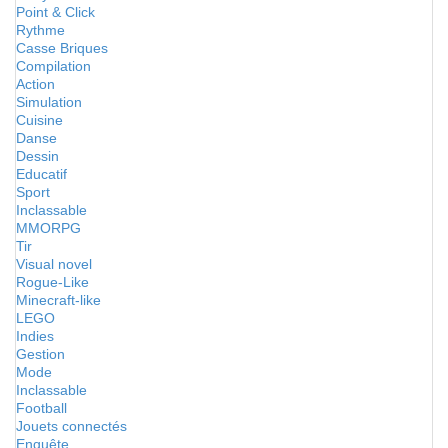
Point & Click
Rythme
Casse Briques
Compilation
Action
Simulation
Cuisine
Danse
Dessin
Educatif
Sport
Inclassable
MMORPG
Tir
Visual novel
Rogue-Like
Minecraft-like
LEGO
Indies
Gestion
Mode
Inclassable
Football
Jouets connectés
Enquête