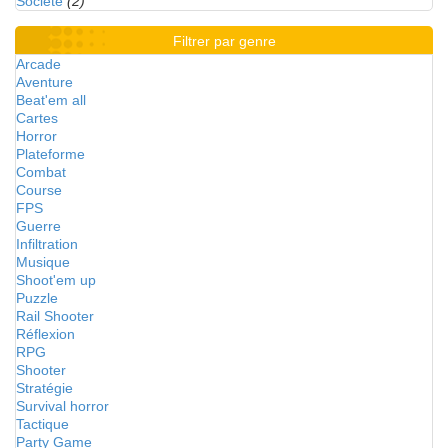
Société
(2)
Filtrer par genre
Arcade
Aventure
Beat'em all
Cartes
Horror
Plateforme
Combat
Course
FPS
Guerre
Infiltration
Musique
Shoot'em up
Puzzle
Rail Shooter
Réflexion
RPG
Shooter
Stratégie
Survival horror
Tactique
Party Game