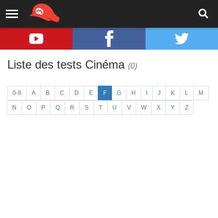
Liste des tests Cinéma
(0)
0-9
A
B
C
D
E
F
G
H
I
J
K
L
M
N
O
P
Q
R
S
T
U
V
W
X
Y
Z