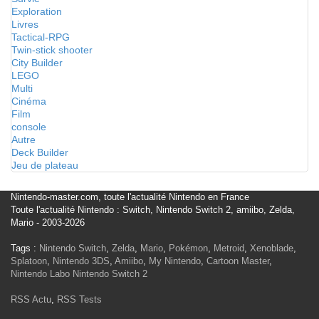
Exploration
Livres
Tactical-RPG
Twin-stick shooter
City Builder
LEGO
Multi
Cinéma
Film
console
Autre
Deck Builder
Jeu de plateau
Nintendo-master.com, toute l'actualité Nintendo en France
Toute l'actualité Nintendo : Switch, Nintendo Switch 2, amiibo, Zelda,
Mario - 2003-2026
Tags :
Nintendo Switch
,
Zelda
,
Mario
,
Pokémon
,
Metroid
,
Xenoblade
,
Splatoon
,
Nintendo 3DS
,
Amiibo
,
My Nintendo
,
Cartoon Master
,
Nintendo Labo
Nintendo Switch 2
RSS Actu
,
RSS Tests