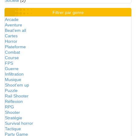
Société
(2)
Filtrer par genre
Arcade
Aventure
Beat'em all
Cartes
Horror
Plateforme
Combat
Course
FPS
Guerre
Infiltration
Musique
Shoot'em up
Puzzle
Rail Shooter
Réflexion
RPG
Shooter
Stratégie
Survival horror
Tactique
Party Game