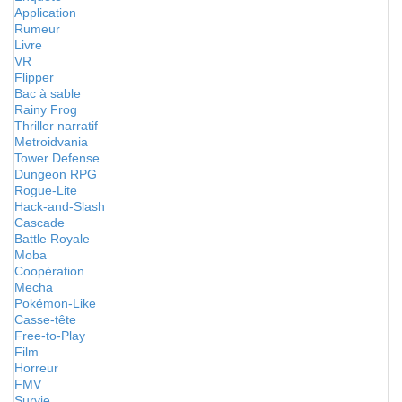
Application
Rumeur
Livre
VR
Flipper
Bac à sable
Rainy Frog
Thriller narratif
Metroidvania
Tower Defense
Dungeon RPG
Rogue-Lite
Hack-and-Slash
Cascade
Battle Royale
Moba
Coopération
Mecha
Pokémon-Like
Casse-tête
Free-to-Play
Film
Horreur
FMV
Survie