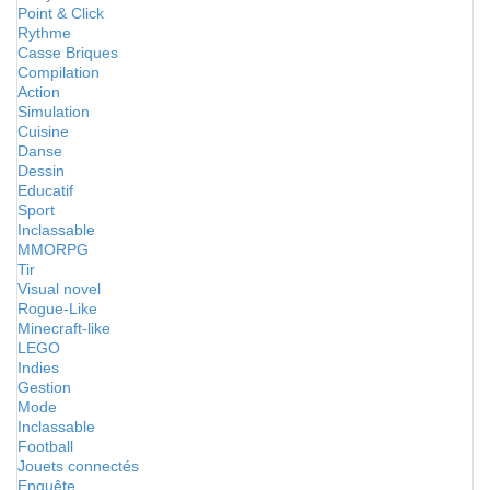
Point & Click
Rythme
Casse Briques
Compilation
Action
Simulation
Cuisine
Danse
Dessin
Educatif
Sport
Inclassable
MMORPG
Tir
Visual novel
Rogue-Like
Minecraft-like
LEGO
Indies
Gestion
Mode
Inclassable
Football
Jouets connectés
Enquête