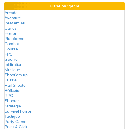
Filtrer par genre
Arcade
Aventure
Beat'em all
Cartes
Horror
Plateforme
Combat
Course
FPS
Guerre
Infiltration
Musique
Shoot'em up
Puzzle
Rail Shooter
Réflexion
RPG
Shooter
Stratégie
Survival horror
Tactique
Party Game
Point & Click