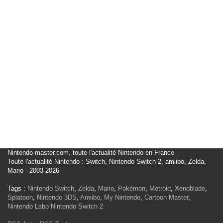
Nintendo-master.com, toute l'actualité Nintendo en France
Toute l'actualité Nintendo : Switch, Nintendo Switch 2, amiibo, Zelda,
Mario - 2003-2026
Tags :
Nintendo Switch
,
Zelda
,
Mario
,
Pokémon
,
Metroid
,
Xenoblade
,
Splatoon
,
Nintendo 3DS
,
Amiibo
,
My Nintendo
,
Cartoon Master
,
Nintendo Labo
Nintendo Switch 2