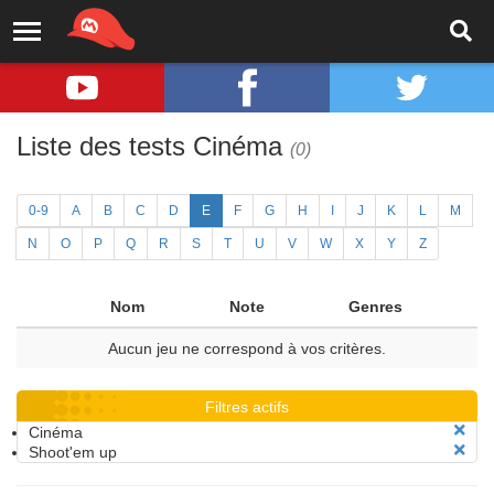
Liste des tests Cinéma
(0)
0-9
A
B
C
D
E
F
G
H
I
J
K
L
M
N
O
P
Q
R
S
T
U
V
W
X
Y
Z
Nom
Note
Genres
Aucun jeu ne correspond à vos critères.
Filtres actifs
Cinéma
Shoot'em up