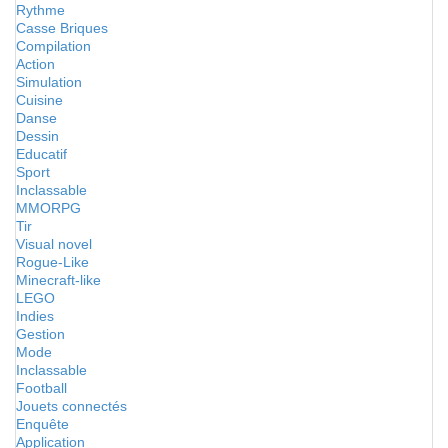
Rythme
Casse Briques
Compilation
Action
Simulation
Cuisine
Danse
Dessin
Educatif
Sport
Inclassable
MMORPG
Tir
Visual novel
Rogue-Like
Minecraft-like
LEGO
Indies
Gestion
Mode
Inclassable
Football
Jouets connectés
Enquête
Application