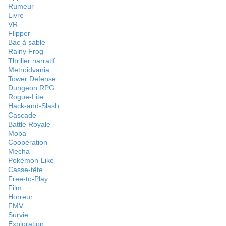
Rumeur
Livre
VR
Flipper
Bac à sable
Rainy Frog
Thriller narratif
Metroidvania
Tower Defense
Dungeon RPG
Rogue-Lite
Hack-and-Slash
Cascade
Battle Royale
Moba
Coopération
Mecha
Pokémon-Like
Casse-tête
Free-to-Play
Film
Horreur
FMV
Survie
Exploration