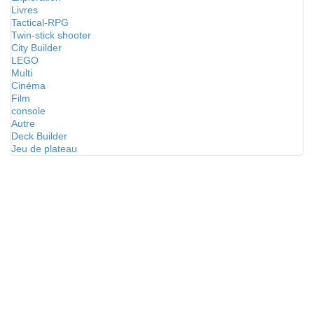
Livres
Tactical-RPG
Twin-stick shooter
City Builder
LEGO
Multi
Cinéma
Film
console
Autre
Deck Builder
Jeu de plateau