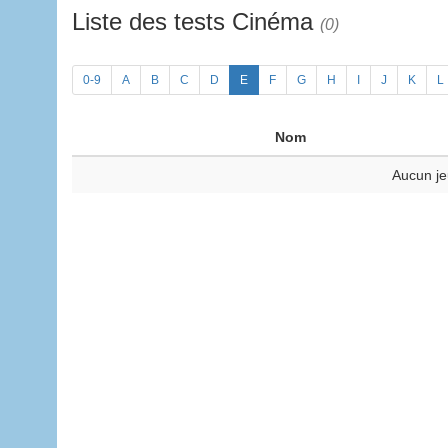
Liste des tests Cinéma
(0)
0-9
A
B
C
D
E
F
G
H
I
J
K
L
Nom
Aucun je