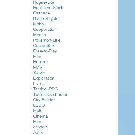
Rogue-Lite
Hack-and-Slash
Cascade
Battle Royale
Moba
Coopération
Mecha
Pokémon-Like
Casse-tête
Free-to-Play
Film
Horreur
FMV
Survie
Exploration
Livres
Tactical-RPG
Twin-stick shooter
City Builder
LEGO
Multi
Cinéma
Film
console
Autre