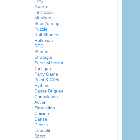
FPS
Guerre
Infiltration
Musique
Shoot'em up
Puzzle
Rail Shooter
Réflexion
RPG
Shooter
Stratégie
Survival horror
Tactique
Party Game
Point & Click
Rythme
Casse Briques
Compilation
Action
Simulation
Cuisine
Danse
Dessin
Educatif
Sport