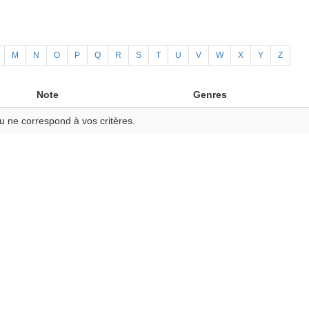
M
N
O
P
Q
R
S
T
U
V
W
X
Y
Z
Note
Genres
u ne correspond à vos critères.