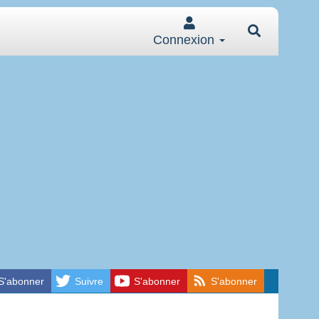
Connexion
S'abonner
Suivre
S'abonner
S'abonner