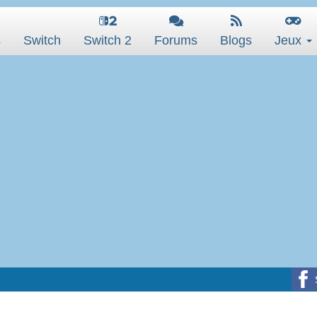
s
Switch
Switch 2
Forums
Blogs
Jeux