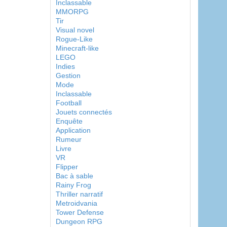
Inclassable
MMORPG
Tir
Visual novel
Rogue-Like
Minecraft-like
LEGO
Indies
Gestion
Mode
Inclassable
Football
Jouets connectés
Enquête
Application
Rumeur
Livre
VR
Flipper
Bac à sable
Rainy Frog
Thriller narratif
Metroidvania
Tower Defense
Dungeon RPG