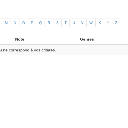
M
N
O
P
Q
R
S
T
U
V
W
X
Y
Z
Note
Genres
u ne correspond à vos critères.