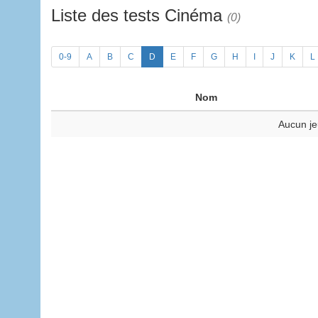
Liste des tests Cinéma
(0)
0-9
A
B
C
D
E
F
G
H
I
J
K
L
Nom
Aucun je