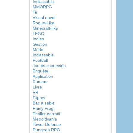
Inclassable
MMORPG
Tir
Visual novel
Rogue-Like
Minecraft-like
LEGO
Indies
Gestion
Mode
Inclassable
Football
Jouets connectés
Enquête
Application
Rumeur
Livre
VR
Flipper
Bac à sable
Rainy Frog
Thriller narratif
Metroidvania
Tower Defense
Dungeon RPG