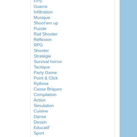
FPS
Guerre
Infiltration
Musique
Shoot'em up
Puzzle
Rail Shooter
Réflexion
RPG
Shooter
Stratégie
Survival horror
Tactique
Party Game
Point & Click
Rythme
Casse Briques
Compilation
Action
Simulation
Cuisine
Danse
Dessin
Educatif
Sport