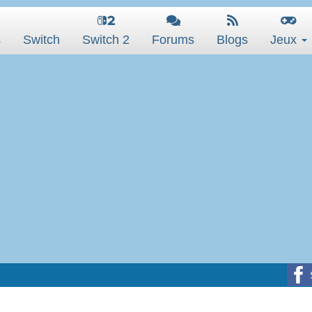
s
Switch
Switch 2
Forums
Blogs
Jeux