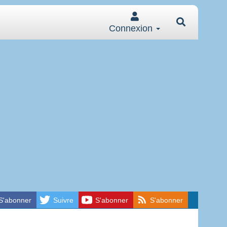
Connexion
S'abonner
Suivre
S'abonner
S'abonner