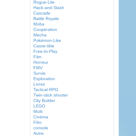
Rogue-Lite
Hack-and-Slash
Cascade
Battle Royale
Moba
Coopération
Mecha
Pokémon-Like
Casse-tête
Free-to-Play
Film
Horreur
FMV
Survie
Exploration
Livres
Tactical-RPG
Twin-stick shooter
City Builder
LEGO
Multi
Cinéma
Film
console
Autre