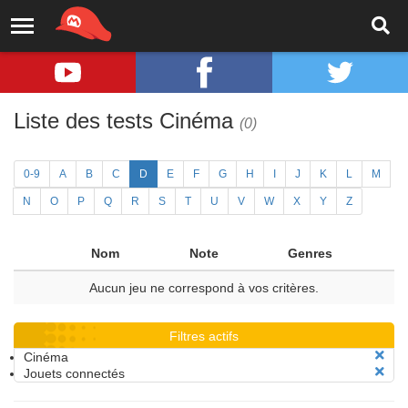
Liste des tests Cinéma
(0)
0-9
A
B
C
D
E
F
G
H
I
J
K
L
M
N
O
P
Q
R
S
T
U
V
W
X
Y
Z
Nom
Note
Genres
Aucun jeu ne correspond à vos critères.
Filtres actifs
Cinéma
Jouets connectés