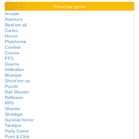
Filtrer par genre
Arcade
Aventure
Beat'em all
Cartes
Horror
Plateforme
Combat
Course
FPS
Guerre
Infiltration
Musique
Shoot'em up
Puzzle
Rail Shooter
Réflexion
RPG
Shooter
Stratégie
Survival horror
Tactique
Party Game
Point & Click