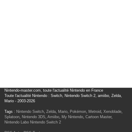
Nintendo-master.com, toute l'actualité Nintendo en France
Toute l'actualité Nintendo : Switch, Nintendo Switch 2, amiibo, Zelda,
Mario - 2003-2026
Tags :
Nintendo Switch
,
Zelda
,
Mario
,
Pokémon
,
Metroid
,
Xenoblade
,
Splatoon
,
Nintendo 3DS
,
Amiibo
,
My Nintendo
,
Cartoon Master
,
Nintendo Labo
Nintendo Switch 2