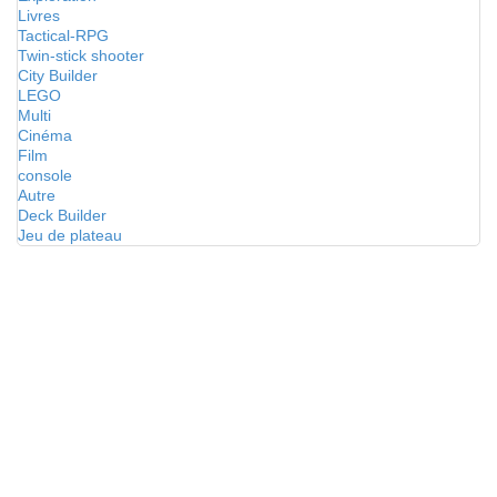
Livres
Tactical-RPG
Twin-stick shooter
City Builder
LEGO
Multi
Cinéma
Film
console
Autre
Deck Builder
Jeu de plateau