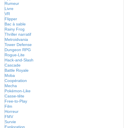
Rumeur
Livre
VR
Flipper
Bac à sable
Rainy Frog
Thriller narratif
Metroidvania
Tower Defense
Dungeon RPG
Rogue-Lite
Hack-and-Slash
Cascade
Battle Royale
Moba
Coopération
Mecha
Pokémon-Like
Casse-tête
Free-to-Play
Film
Horreur
FMV
Survie
Exploration