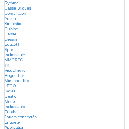
Rythme
Casse Briques
Compilation
Action
Simulation
Cuisine
Danse
Dessin
Educatif
Sport
Inclassable
MMORPG
Tir
Visual novel
Rogue-Like
Minecraft-like
LEGO
Indies
Gestion
Mode
Inclassable
Football
Jouets connectés
Enquête
Application