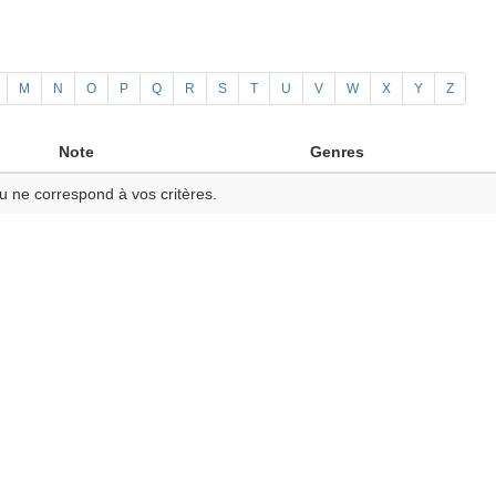
M
N
O
P
Q
R
S
T
U
V
W
X
Y
Z
Note
Genres
u ne correspond à vos critères.