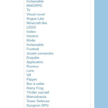
Inclassable
MMORPG
Tir
Visual novel
Rogue-Like
Minecraft-like
LEGO
Indies
Gestion
Mode
Inclassable
Football
Jouets connectés
Enquête
Application
Rumeur
Livre
VR
Flipper
Bac à sable
Rainy Frog
Thriller narratif
Metroidvania
Tower Defense
Dungeon RPG