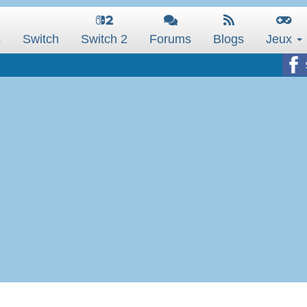
s
Switch
Switch 2
Forums
Blogs
Jeux