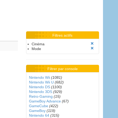
Filtres actifs
Cinéma
Mode
Filtrer par console
Nintendo Wii
(1081)
Nintendo Wii U
(682)
Nintendo DS
(1100)
Nintendo 3DS
(929)
Retro-Gaming
(15)
GameBoy Advance
(67)
GameCube
(422)
GameBoy
(119)
Nintendo 64
(315)