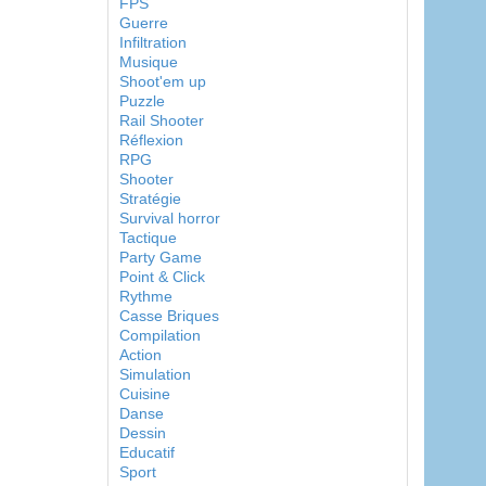
FPS
Guerre
Infiltration
Musique
Shoot'em up
Puzzle
Rail Shooter
Réflexion
RPG
Shooter
Stratégie
Survival horror
Tactique
Party Game
Point & Click
Rythme
Casse Briques
Compilation
Action
Simulation
Cuisine
Danse
Dessin
Educatif
Sport