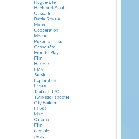
Rogue-Lite
Hack-and-Slash
Cascade
Battle Royale
Moba
Coopération
Mecha
Pokémon-Like
Casse-tête
Free-to-Play
Film
Horreur
FMV
Survie
Exploration
Livres
Tactical-RPG
Twin-stick shooter
City Builder
LEGO
Multi
Cinéma
Film
console
Autre