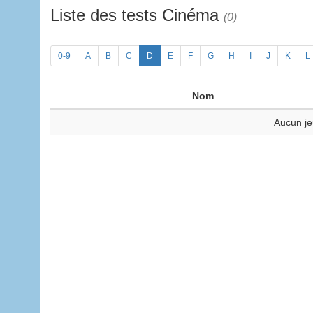
Liste des tests Cinéma
(0)
0-9
A
B
C
D
E
F
G
H
I
J
K
L
Nom
Aucun je