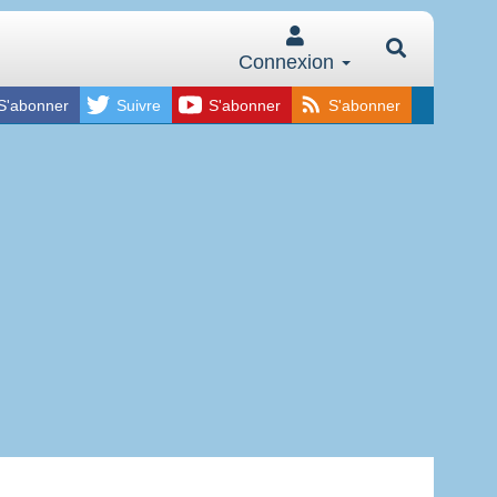
Connexion
S'abonner
Suivre
S'abonner
S'abonner