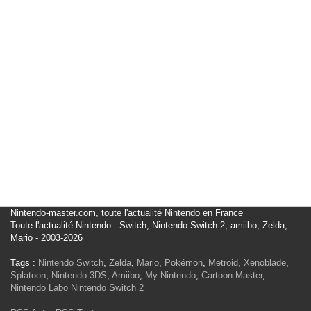
Nintendo-master.com, toute l'actualité Nintendo en France
Toute l'actualité Nintendo : Switch, Nintendo Switch 2, amiibo, Zelda,
Mario - 2003-2026
Tags :
Nintendo Switch
,
Zelda
,
Mario
,
Pokémon
,
Metroid
,
Xenoblade
,
Splatoon
,
Nintendo 3DS
,
Amiibo
,
My Nintendo
,
Cartoon Master
,
Nintendo Labo
Nintendo Switch 2