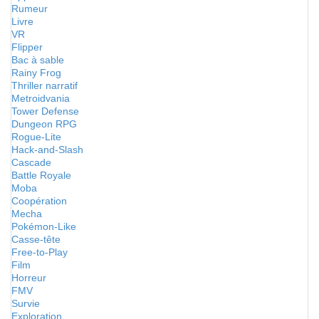
Rumeur
Livre
VR
Flipper
Bac à sable
Rainy Frog
Thriller narratif
Metroidvania
Tower Defense
Dungeon RPG
Rogue-Lite
Hack-and-Slash
Cascade
Battle Royale
Moba
Coopération
Mecha
Pokémon-Like
Casse-tête
Free-to-Play
Film
Horreur
FMV
Survie
Exploration