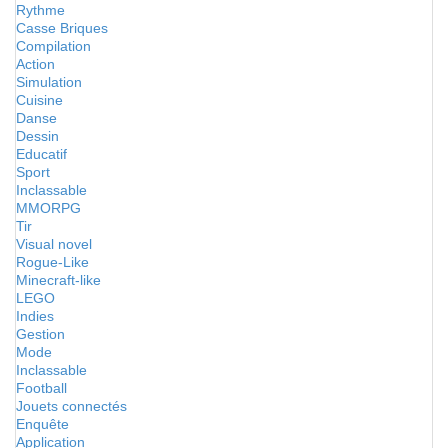
Rythme
Casse Briques
Compilation
Action
Simulation
Cuisine
Danse
Dessin
Educatif
Sport
Inclassable
MMORPG
Tir
Visual novel
Rogue-Like
Minecraft-like
LEGO
Indies
Gestion
Mode
Inclassable
Football
Jouets connectés
Enquête
Application