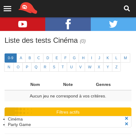
Liste des tests Cinéma
(0)
0-9
A
B
C
D
E
F
G
H
I
J
K
L
M
N
O
P
Q
R
S
T
U
V
W
X
Y
Z
Nom
Note
Genres
Aucun jeu ne correspond à vos critères.
Filtres actifs
Cinéma
Party Game