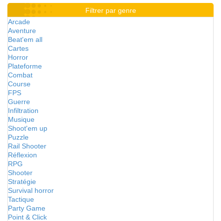
Filtrer par genre
Arcade
Aventure
Beat'em all
Cartes
Horror
Plateforme
Combat
Course
FPS
Guerre
Infiltration
Musique
Shoot'em up
Puzzle
Rail Shooter
Réflexion
RPG
Shooter
Stratégie
Survival horror
Tactique
Party Game
Point & Click