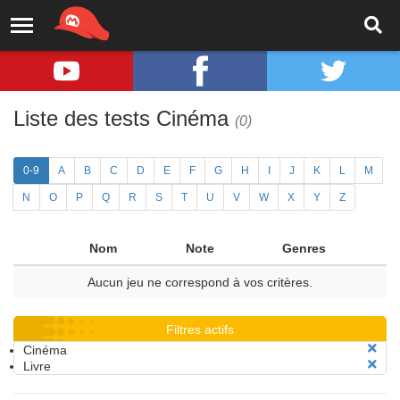
Liste des tests Cinéma
(0)
0-9
A
B
C
D
E
F
G
H
I
J
K
L
M
N
O
P
Q
R
S
T
U
V
W
X
Y
Z
Nom
Note
Genres
Aucun jeu ne correspond à vos critères.
Filtres actifs
Cinéma
Livre