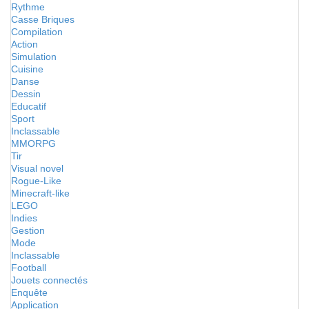
Rythme
Casse Briques
Compilation
Action
Simulation
Cuisine
Danse
Dessin
Educatif
Sport
Inclassable
MMORPG
Tir
Visual novel
Rogue-Like
Minecraft-like
LEGO
Indies
Gestion
Mode
Inclassable
Football
Jouets connectés
Enquête
Application