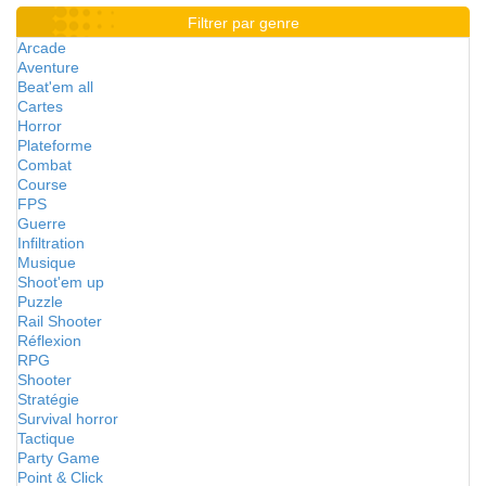
Filtrer par genre
Arcade
Aventure
Beat'em all
Cartes
Horror
Plateforme
Combat
Course
FPS
Guerre
Infiltration
Musique
Shoot'em up
Puzzle
Rail Shooter
Réflexion
RPG
Shooter
Stratégie
Survival horror
Tactique
Party Game
Point & Click