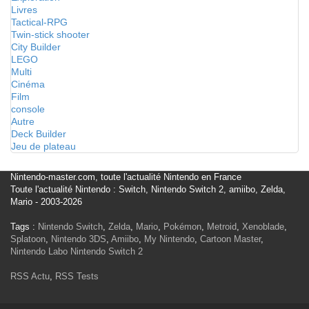
Livres
Tactical-RPG
Twin-stick shooter
City Builder
LEGO
Multi
Cinéma
Film
console
Autre
Deck Builder
Jeu de plateau
Nintendo-master.com, toute l'actualité Nintendo en France
Toute l'actualité Nintendo : Switch, Nintendo Switch 2, amiibo, Zelda,
Mario - 2003-2026
Tags :
Nintendo Switch
,
Zelda
,
Mario
,
Pokémon
,
Metroid
,
Xenoblade
,
Splatoon
,
Nintendo 3DS
,
Amiibo
,
My Nintendo
,
Cartoon Master
,
Nintendo Labo
Nintendo Switch 2
RSS Actu
,
RSS Tests