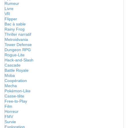
Rumeur
Livre
VR
Flipper
Bac à sable
Rainy Frog
Thriller narratif
Metroidvania
Tower Defense
Dungeon RPG
Rogue-Lite
Hack-and-Slash
Cascade
Battle Royale
Moba
Coopération
Mecha
Pokémon-Like
Casse-tête
Free-to-Play
Film
Horreur
FMV
Survie
Exploration