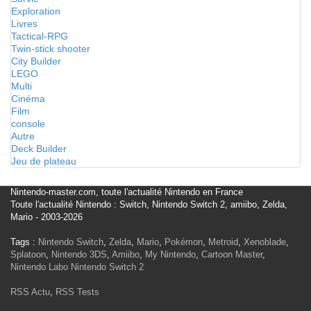
Exploration
Livres
Tactical-RPG
Twin-stick shooter
City Builder
LEGO
Multi
Cinéma
Film
console
Autre
Deck Builder
Jeu de plateau
Nintendo-master.com, toute l'actualité Nintendo en France
Toute l'actualité Nintendo : Switch, Nintendo Switch 2, amiibo, Zelda,
Mario - 2003-2026
Tags :
Nintendo Switch
,
Zelda
,
Mario
,
Pokémon
,
Metroid
,
Xenoblade
,
Splatoon
,
Nintendo 3DS
,
Amiibo
,
My Nintendo
,
Cartoon Master
,
Nintendo Labo
Nintendo Switch 2
RSS Actu
,
RSS Tests