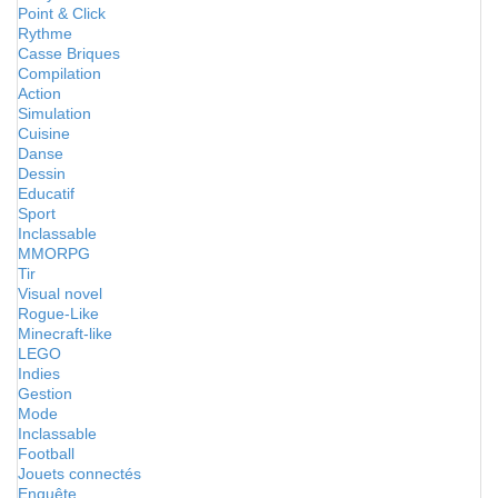
Point & Click
Rythme
Casse Briques
Compilation
Action
Simulation
Cuisine
Danse
Dessin
Educatif
Sport
Inclassable
MMORPG
Tir
Visual novel
Rogue-Like
Minecraft-like
LEGO
Indies
Gestion
Mode
Inclassable
Football
Jouets connectés
Enquête