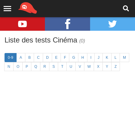
Liste des tests Cinéma
(0)
0-9
A
B
C
D
E
F
G
H
I
J
K
L
M
N
O
P
Q
R
S
T
U
V
W
X
Y
Z