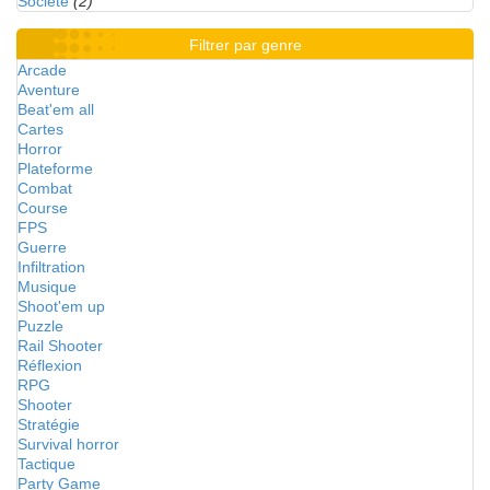
Société
(2)
Filtrer par genre
Arcade
Aventure
Beat'em all
Cartes
Horror
Plateforme
Combat
Course
FPS
Guerre
Infiltration
Musique
Shoot'em up
Puzzle
Rail Shooter
Réflexion
RPG
Shooter
Stratégie
Survival horror
Tactique
Party Game