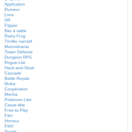
Application
Rumeur
Livre
VR
Flipper
Bac à sable
Rainy Frog
Thriller narratif
Metroidvania
Tower Defense
Dungeon RPG
Rogue-Lite
Hack-and-Slash
Cascade
Battle Royale
Moba
Coopération
Mecha
Pokémon-Like
Casse-tête
Free-to-Play
Film
Horreur
FMV
Survie