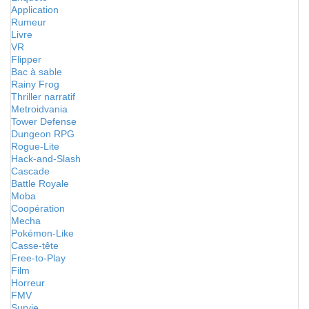
Application
Rumeur
Livre
VR
Flipper
Bac à sable
Rainy Frog
Thriller narratif
Metroidvania
Tower Defense
Dungeon RPG
Rogue-Lite
Hack-and-Slash
Cascade
Battle Royale
Moba
Coopération
Mecha
Pokémon-Like
Casse-tête
Free-to-Play
Film
Horreur
FMV
Survie