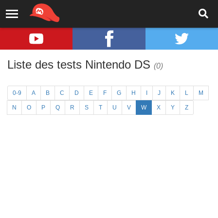
Liste des tests Nintendo DS
(0)
0-9
A
B
C
D
E
F
G
H
I
J
K
L
M
N
O
P
Q
R
S
T
U
V
W
X
Y
Z