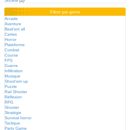
Société
(2)
Filtrer par genre
Arcade
Aventure
Beat'em all
Cartes
Horror
Plateforme
Combat
Course
FPS
Guerre
Infiltration
Musique
Shoot'em up
Puzzle
Rail Shooter
Réflexion
RPG
Shooter
Stratégie
Survival horror
Tactique
Party Game