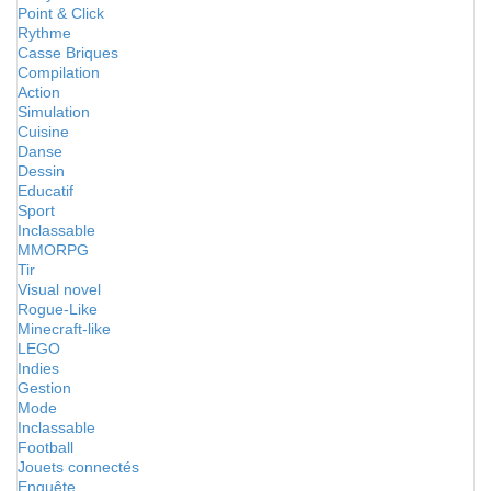
Point & Click
Rythme
Casse Briques
Compilation
Action
Simulation
Cuisine
Danse
Dessin
Educatif
Sport
Inclassable
MMORPG
Tir
Visual novel
Rogue-Like
Minecraft-like
LEGO
Indies
Gestion
Mode
Inclassable
Football
Jouets connectés
Enquête