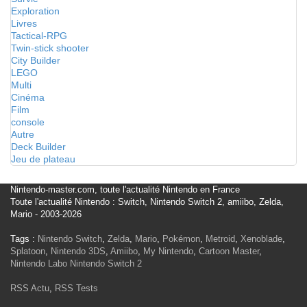
Exploration
Livres
Tactical-RPG
Twin-stick shooter
City Builder
LEGO
Multi
Cinéma
Film
console
Autre
Deck Builder
Jeu de plateau
Nintendo-master.com, toute l'actualité Nintendo en France
Toute l'actualité Nintendo : Switch, Nintendo Switch 2, amiibo, Zelda,
Mario - 2003-2026
Tags :
Nintendo Switch
,
Zelda
,
Mario
,
Pokémon
,
Metroid
,
Xenoblade
,
Splatoon
,
Nintendo 3DS
,
Amiibo
,
My Nintendo
,
Cartoon Master
,
Nintendo Labo
Nintendo Switch 2
RSS Actu
,
RSS Tests