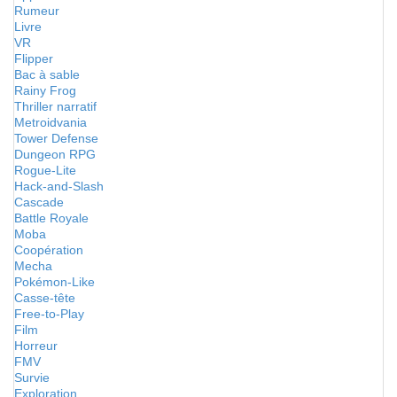
Rumeur
Livre
VR
Flipper
Bac à sable
Rainy Frog
Thriller narratif
Metroidvania
Tower Defense
Dungeon RPG
Rogue-Lite
Hack-and-Slash
Cascade
Battle Royale
Moba
Coopération
Mecha
Pokémon-Like
Casse-tête
Free-to-Play
Film
Horreur
FMV
Survie
Exploration