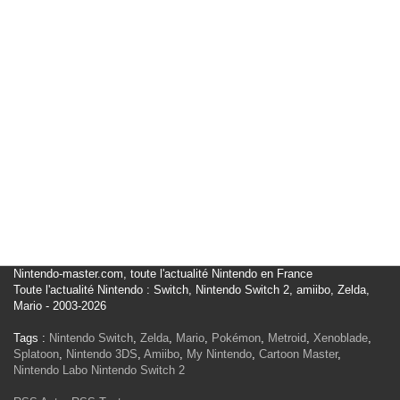
Nintendo-master.com, toute l'actualité Nintendo en France
Toute l'actualité Nintendo : Switch, Nintendo Switch 2, amiibo, Zelda,
Mario - 2003-2026
Tags :
Nintendo Switch
,
Zelda
,
Mario
,
Pokémon
,
Metroid
,
Xenoblade
,
Splatoon
,
Nintendo 3DS
,
Amiibo
,
My Nintendo
,
Cartoon Master
,
Nintendo Labo
Nintendo Switch 2