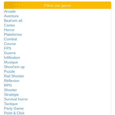
Filtrer par genre
Arcade
Aventure
Beat'em all
Cartes
Horror
Plateforme
Combat
Course
FPS
Guerre
Infiltration
Musique
Shoot'em up
Puzzle
Rail Shooter
Réflexion
RPG
Shooter
Stratégie
Survival horror
Tactique
Party Game
Point & Click