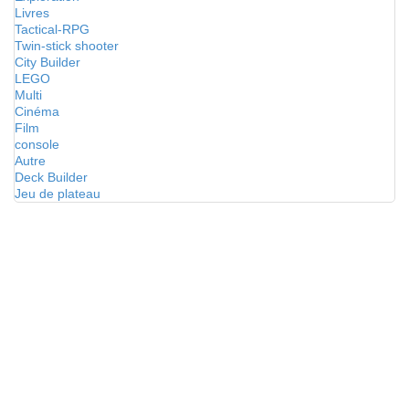
Livres
Tactical-RPG
Twin-stick shooter
City Builder
LEGO
Multi
Cinéma
Film
console
Autre
Deck Builder
Jeu de plateau