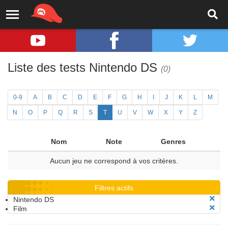
Liste des tests Nintendo DS
(0)
0-9
A
B
C
D
E
F
G
H
I
J
K
L
M
N
O
P
Q
R
S
T
U
V
W
X
Y
Z
Nom
Note
Genres
Aucun jeu ne correspond à vos critères.
Filtres actifs
Nintendo DS
Film