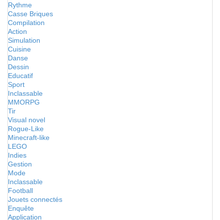
Rythme
Casse Briques
Compilation
Action
Simulation
Cuisine
Danse
Dessin
Educatif
Sport
Inclassable
MMORPG
Tir
Visual novel
Rogue-Like
Minecraft-like
LEGO
Indies
Gestion
Mode
Inclassable
Football
Jouets connectés
Enquête
Application