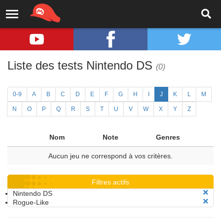
Liste des tests Nintendo DS
(0)
0-9
A
B
C
D
E
F
G
H
I
J
K
L
M
N
O
P
Q
R
S
T
U
V
W
X
Y
Z
Nom
Note
Genres
Aucun jeu ne correspond à vos critères.
Filtres actifs
Nintendo DS
Rogue-Like