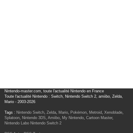
Nintendo-master.com, toute l'actualité Nintendo en France
Toute l'actualité Nintendo : Switch, Nintendo Switch 2, amiibo, Zelda,
Mario - 2003-2026
Tags :
Nintendo Switch
,
Zelda
,
Mario
,
Pokémon
,
Metroid
,
Xenoblade
,
Splatoon
,
Nintendo 3DS
,
Amiibo
,
My Nintendo
,
Cartoon Master
,
Nintendo Labo
Nintendo Switch 2