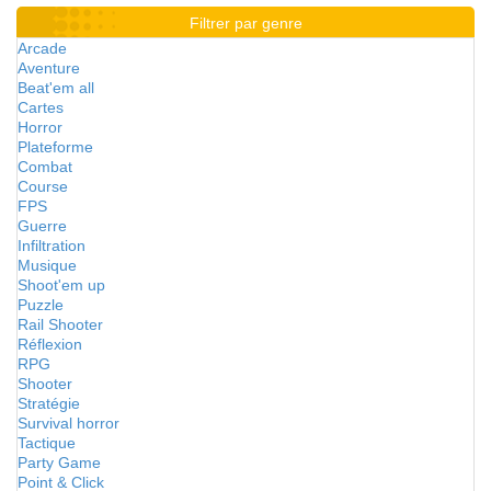
Filtrer par genre
Arcade
Aventure
Beat'em all
Cartes
Horror
Plateforme
Combat
Course
FPS
Guerre
Infiltration
Musique
Shoot'em up
Puzzle
Rail Shooter
Réflexion
RPG
Shooter
Stratégie
Survival horror
Tactique
Party Game
Point & Click