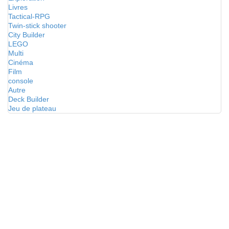
Livres
Tactical-RPG
Twin-stick shooter
City Builder
LEGO
Multi
Cinéma
Film
console
Autre
Deck Builder
Jeu de plateau