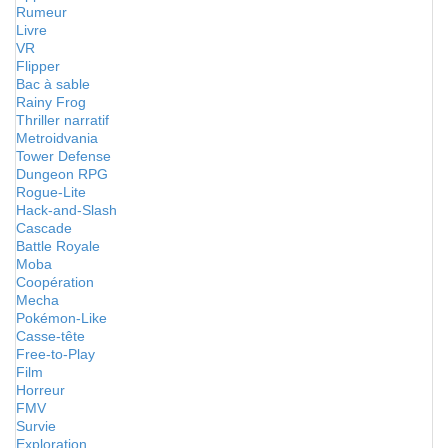
Rumeur
Livre
VR
Flipper
Bac à sable
Rainy Frog
Thriller narratif
Metroidvania
Tower Defense
Dungeon RPG
Rogue-Lite
Hack-and-Slash
Cascade
Battle Royale
Moba
Coopération
Mecha
Pokémon-Like
Casse-tête
Free-to-Play
Film
Horreur
FMV
Survie
Exploration