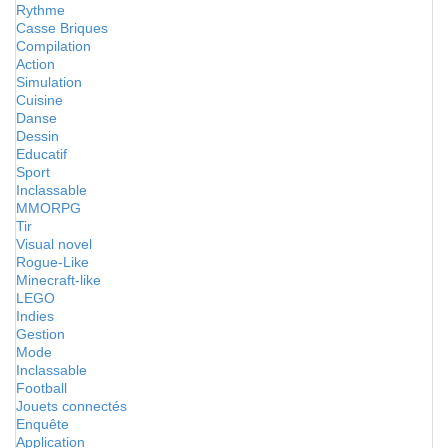
Rythme
Casse Briques
Compilation
Action
Simulation
Cuisine
Danse
Dessin
Educatif
Sport
Inclassable
MMORPG
Tir
Visual novel
Rogue-Like
Minecraft-like
LEGO
Indies
Gestion
Mode
Inclassable
Football
Jouets connectés
Enquête
Application