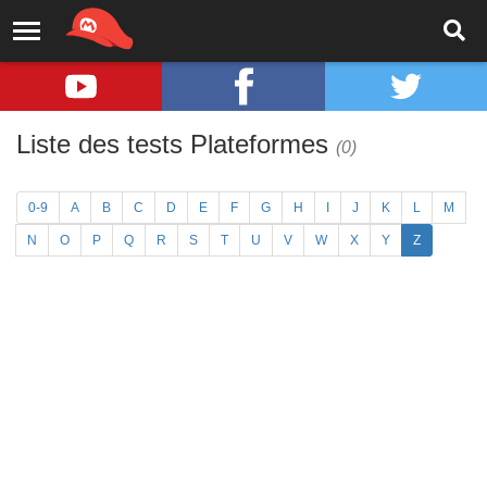
Liste des tests Plateformes
(0)
0-9
A
B
C
D
E
F
G
H
I
J
K
L
M
N
O
P
Q
R
S
T
U
V
W
X
Y
Z