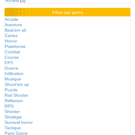
Société
(2)
Filtrer par genre
Arcade
Aventure
Beat'em all
Cartes
Horror
Plateforme
Combat
Course
FPS
Guerre
Infiltration
Musique
Shoot'em up
Puzzle
Rail Shooter
Réflexion
RPG
Shooter
Stratégie
Survival horror
Tactique
Party Game