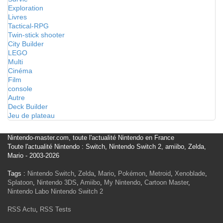
Exploration
Livres
Tactical-RPG
Twin-stick shooter
City Builder
LEGO
Multi
Cinéma
Film
console
Autre
Deck Builder
Jeu de plateau
Nintendo-master.com, toute l'actualité Nintendo en France
Toute l'actualité Nintendo : Switch, Nintendo Switch 2, amiibo, Zelda,
Mario - 2003-2026
Tags :
Nintendo Switch
,
Zelda
,
Mario
,
Pokémon
,
Metroid
,
Xenoblade
,
Splatoon
,
Nintendo 3DS
,
Amiibo
,
My Nintendo
,
Cartoon Master
,
Nintendo Labo
Nintendo Switch 2
RSS Actu
,
RSS Tests