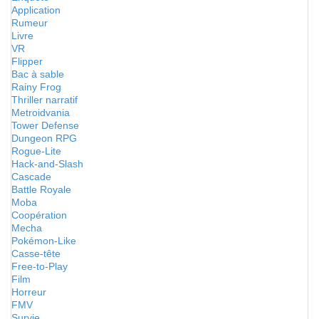
Application
Rumeur
Livre
VR
Flipper
Bac à sable
Rainy Frog
Thriller narratif
Metroidvania
Tower Defense
Dungeon RPG
Rogue-Lite
Hack-and-Slash
Cascade
Battle Royale
Moba
Coopération
Mecha
Pokémon-Like
Casse-tête
Free-to-Play
Film
Horreur
FMV
Survie