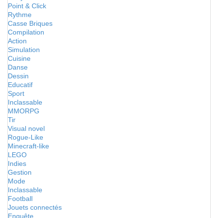
Point & Click
Rythme
Casse Briques
Compilation
Action
Simulation
Cuisine
Danse
Dessin
Educatif
Sport
Inclassable
MMORPG
Tir
Visual novel
Rogue-Like
Minecraft-like
LEGO
Indies
Gestion
Mode
Inclassable
Football
Jouets connectés
Enquête