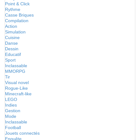
Point & Click
Rythme
Casse Briques
Compilation
Action
Simulation
Cuisine
Danse
Dessin
Educatif
Sport
Inclassable
MMORPG
Tir
Visual novel
Rogue-Like
Minecraft-like
LEGO
Indies
Gestion
Mode
Inclassable
Football
Jouets connectés
Enquête