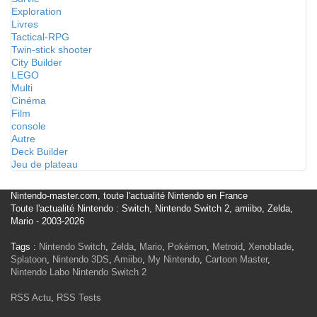
Exploration
Livres
Tactical-RPG
Twin-stick shooter
City Builder
LEGO
Multi
Cinéma
Film
console
Autre
Deck Builder
Jeu de plateau
Nintendo-master.com, toute l'actualité Nintendo en France
Toute l'actualité Nintendo : Switch, Nintendo Switch 2, amiibo, Zelda,
Mario - 2003-2026
Tags :
Nintendo Switch
,
Zelda
,
Mario
,
Pokémon
,
Metroid
,
Xenoblade
,
Splatoon
,
Nintendo 3DS
,
Amiibo
,
My Nintendo
,
Cartoon Master
,
Nintendo Labo
Nintendo Switch 2
RSS Actu
,
RSS Tests