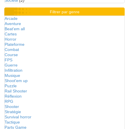
Société
(2)
Filtrer par genre
Arcade
Aventure
Beat'em all
Cartes
Horror
Plateforme
Combat
Course
FPS
Guerre
Infiltration
Musique
Shoot'em up
Puzzle
Rail Shooter
Réflexion
RPG
Shooter
Stratégie
Survival horror
Tactique
Party Game