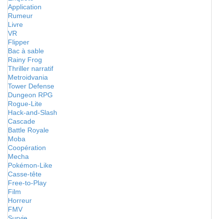
Application
Rumeur
Livre
VR
Flipper
Bac à sable
Rainy Frog
Thriller narratif
Metroidvania
Tower Defense
Dungeon RPG
Rogue-Lite
Hack-and-Slash
Cascade
Battle Royale
Moba
Coopération
Mecha
Pokémon-Like
Casse-tête
Free-to-Play
Film
Horreur
FMV
Survie