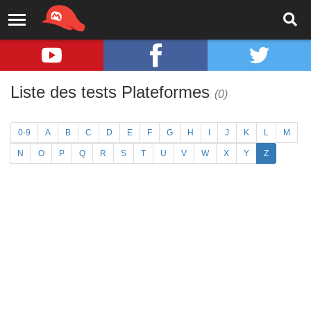
Liste des tests Plateformes
(0)
0-9
A
B
C
D
E
F
G
H
I
J
K
L
M
N
O
P
Q
R
S
T
U
V
W
X
Y
Z