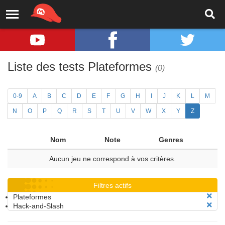
Liste des tests Plateformes
(0)
0-9
A
B
C
D
E
F
G
H
I
J
K
L
M
N
O
P
Q
R
S
T
U
V
W
X
Y
Z
Nom
Note
Genres
Aucun jeu ne correspond à vos critères.
Filtres actifs
Plateformes
Hack-and-Slash