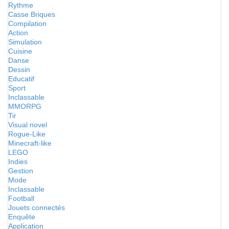
Rythme
Casse Briques
Compilation
Action
Simulation
Cuisine
Danse
Dessin
Educatif
Sport
Inclassable
MMORPG
Tir
Visual novel
Rogue-Like
Minecraft-like
LEGO
Indies
Gestion
Mode
Inclassable
Football
Jouets connectés
Enquête
Application