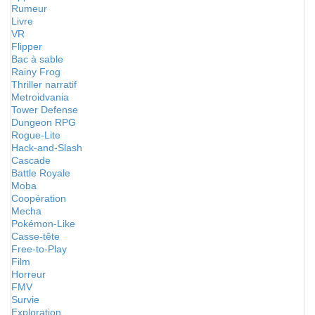
Rumeur
Livre
VR
Flipper
Bac à sable
Rainy Frog
Thriller narratif
Metroidvania
Tower Defense
Dungeon RPG
Rogue-Lite
Hack-and-Slash
Cascade
Battle Royale
Moba
Coopération
Mecha
Pokémon-Like
Casse-tête
Free-to-Play
Film
Horreur
FMV
Survie
Exploration