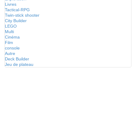
Livres
Tactical-RPG
Twin-stick shooter
City Builder
LEGO
Multi
Cinéma
Film
console
Autre
Deck Builder
Jeu de plateau