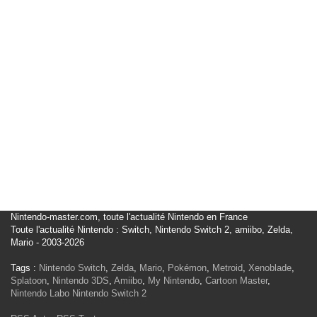
Nintendo-master.com, toute l'actualité Nintendo en France
Toute l'actualité Nintendo : Switch, Nintendo Switch 2, amiibo, Zelda,
Mario - 2003-2026
Tags :
Nintendo Switch
,
Zelda
,
Mario
,
Pokémon
,
Metroid
,
Xenoblade
,
Splatoon
,
Nintendo 3DS
,
Amiibo
,
My Nintendo
,
Cartoon Master
,
Nintendo Labo
Nintendo Switch 2