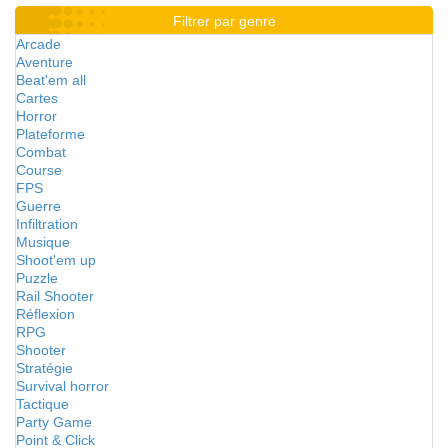
Filtrer par genre
Arcade
Aventure
Beat'em all
Cartes
Horror
Plateforme
Combat
Course
FPS
Guerre
Infiltration
Musique
Shoot'em up
Puzzle
Rail Shooter
Réflexion
RPG
Shooter
Stratégie
Survival horror
Tactique
Party Game
Point & Click