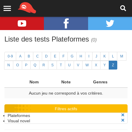
Liste des tests Plateformes
(0)
0-9
A
B
C
D
E
F
G
H
I
J
K
L
M
N
O
P
Q
R
S
T
U
V
W
X
Y
Z
Nom
Note
Genres
Aucun jeu ne correspond à vos critères.
Filtres actifs
Plateformes
Visual novel