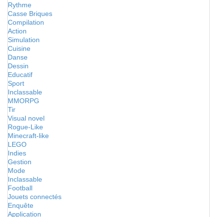
Rythme
Casse Briques
Compilation
Action
Simulation
Cuisine
Danse
Dessin
Educatif
Sport
Inclassable
MMORPG
Tir
Visual novel
Rogue-Like
Minecraft-like
LEGO
Indies
Gestion
Mode
Inclassable
Football
Jouets connectés
Enquête
Application