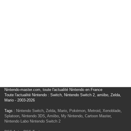
Nintendo-master.com, toute l'actualité Nintendo en France
Toute l'actualité Nintendo : Switch, Nintendo Switch 2, amiibo, Zelda,
Mario - 2003-2026
Tags :
Nintendo Switch
,
Zelda
,
Mario
,
Pokémon
,
Metroid
,
Xenoblade
,
Splatoon
,
Nintendo 3DS
,
Amiibo
,
My Nintendo
,
Cartoon Master
,
Nintendo Labo
Nintendo Switch 2