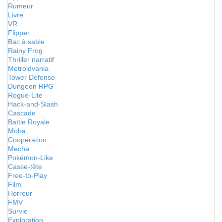
Rumeur
Livre
VR
Flipper
Bac à sable
Rainy Frog
Thriller narratif
Metroidvania
Tower Defense
Dungeon RPG
Rogue-Lite
Hack-and-Slash
Cascade
Battle Royale
Moba
Coopération
Mecha
Pokémon-Like
Casse-tête
Free-to-Play
Film
Horreur
FMV
Survie
Exploration