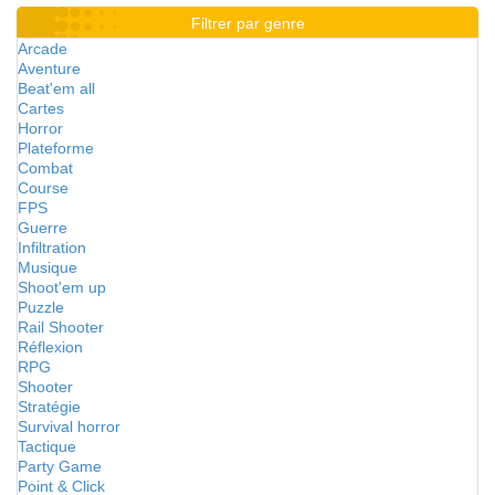
Filtrer par genre
Arcade
Aventure
Beat'em all
Cartes
Horror
Plateforme
Combat
Course
FPS
Guerre
Infiltration
Musique
Shoot'em up
Puzzle
Rail Shooter
Réflexion
RPG
Shooter
Stratégie
Survival horror
Tactique
Party Game
Point & Click