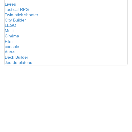
Livres
Tactical-RPG
Twin-stick shooter
City Builder
LEGO
Multi
Cinéma
Film
console
Autre
Deck Builder
Jeu de plateau