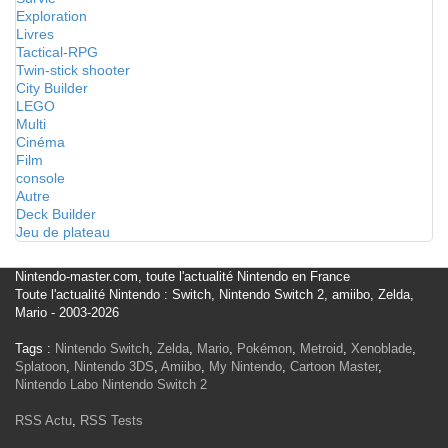
Exploration
Livres
Tactical-RPG
Twin-stick shooter
City Builder
LEGO
Multi
Cinéma
Film
console
Autre
Deck Builder
Jeu de plateau
Nintendo-master.com, toute l'actualité Nintendo en France
Toute l'actualité Nintendo : Switch, Nintendo Switch 2, amiibo, Zelda,
Mario - 2003-2026
Tags :
Nintendo Switch
,
Zelda
,
Mario
,
Pokémon
,
Metroid
,
Xenoblade
,
Splatoon
,
Nintendo 3DS
,
Amiibo
,
My Nintendo
,
Cartoon Master
,
Nintendo Labo
Nintendo Switch 2
RSS Actu
,
RSS Tests