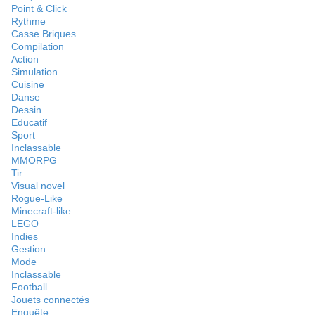
Point & Click
Rythme
Casse Briques
Compilation
Action
Simulation
Cuisine
Danse
Dessin
Educatif
Sport
Inclassable
MMORPG
Tir
Visual novel
Rogue-Like
Minecraft-like
LEGO
Indies
Gestion
Mode
Inclassable
Football
Jouets connectés
Enquête