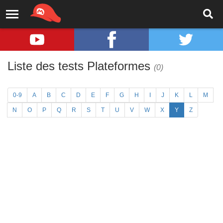
Liste des tests Plateformes
(0)
0-9
A
B
C
D
E
F
G
H
I
J
K
L
M
N
O
P
Q
R
S
T
U
V
W
X
Y
Z