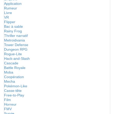
Application
Rumeur
Livre
VR
Flipper
Bac à sable
Rainy Frog
Thriller narratif
Metroidvania
Tower Defense
Dungeon RPG
Rogue-Lite
Hack-and-Slash
Cascade
Battle Royale
Moba
Coopération
Mecha
Pokémon-Like
Casse-tête
Free-to-Play
Film
Horreur
FMV
Survie