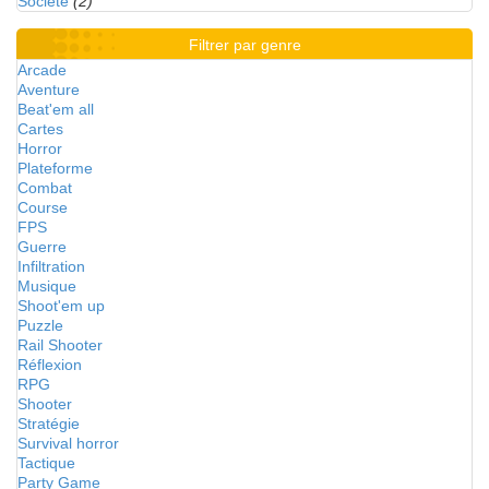
Société
(2)
Filtrer par genre
Arcade
Aventure
Beat'em all
Cartes
Horror
Plateforme
Combat
Course
FPS
Guerre
Infiltration
Musique
Shoot'em up
Puzzle
Rail Shooter
Réflexion
RPG
Shooter
Stratégie
Survival horror
Tactique
Party Game