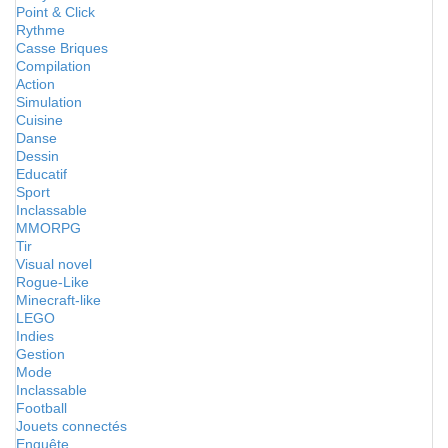
Point & Click
Rythme
Casse Briques
Compilation
Action
Simulation
Cuisine
Danse
Dessin
Educatif
Sport
Inclassable
MMORPG
Tir
Visual novel
Rogue-Like
Minecraft-like
LEGO
Indies
Gestion
Mode
Inclassable
Football
Jouets connectés
Enquête