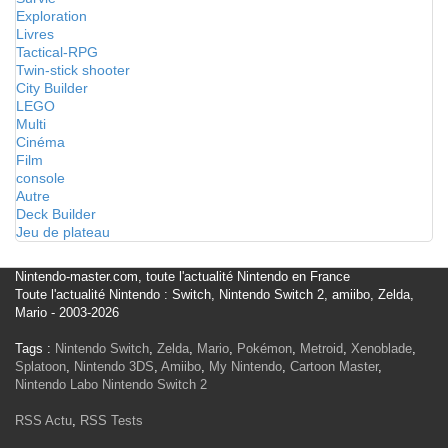
Exploration
Livres
Tactical-RPG
Twin-stick shooter
City Builder
LEGO
Multi
Cinéma
Film
console
Autre
Deck Builder
Jeu de plateau
Nintendo-master.com, toute l'actualité Nintendo en France
Toute l'actualité Nintendo : Switch, Nintendo Switch 2, amiibo, Zelda,
Mario - 2003-2026
Tags :
Nintendo Switch
,
Zelda
,
Mario
,
Pokémon
,
Metroid
,
Xenoblade
,
Splatoon
,
Nintendo 3DS
,
Amiibo
,
My Nintendo
,
Cartoon Master
,
Nintendo Labo
Nintendo Switch 2
RSS Actu
,
RSS Tests