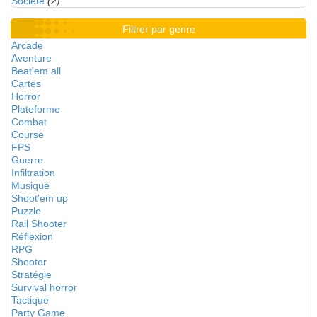
Société
(2)
Filtrer par genre
Arcade
Aventure
Beat'em all
Cartes
Horror
Plateforme
Combat
Course
FPS
Guerre
Infiltration
Musique
Shoot'em up
Puzzle
Rail Shooter
Réflexion
RPG
Shooter
Stratégie
Survival horror
Tactique
Party Game