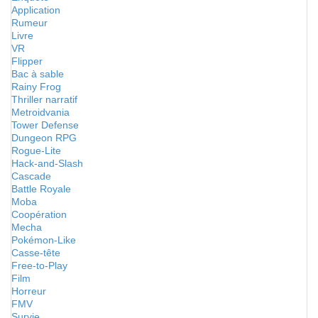
Application
Rumeur
Livre
VR
Flipper
Bac à sable
Rainy Frog
Thriller narratif
Metroidvania
Tower Defense
Dungeon RPG
Rogue-Lite
Hack-and-Slash
Cascade
Battle Royale
Moba
Coopération
Mecha
Pokémon-Like
Casse-tête
Free-to-Play
Film
Horreur
FMV
Survie