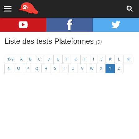
Liste des tests Plateformes
(0)
0-9
A
B
C
D
E
F
G
H
I
J
K
L
M
N
O
P
Q
R
S
T
U
V
W
X
Y
Z