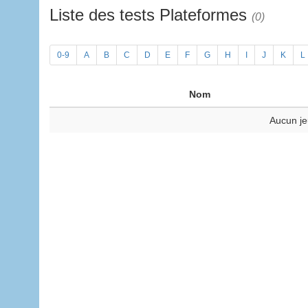
Liste des tests Plateformes
(0)
0-9
A
B
C
D
E
F
G
H
I
J
K
L
Nom
Aucun je