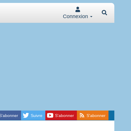
Connexion
S'abonner
Suivre
S'abonner
S'abonner