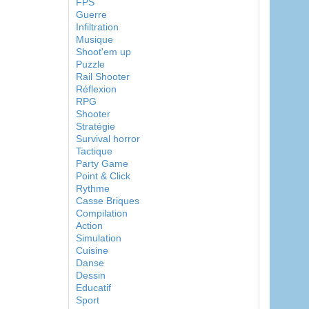
FPS
Guerre
Infiltration
Musique
Shoot'em up
Puzzle
Rail Shooter
Réflexion
RPG
Shooter
Stratégie
Survival horror
Tactique
Party Game
Point & Click
Rythme
Casse Briques
Compilation
Action
Simulation
Cuisine
Danse
Dessin
Educatif
Sport