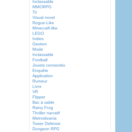
Inclassable
MMORPG
Tir
Visual novel
Rogue-Like
Minecraft-like
LEGO
Indies
Gestion
Mode
Inclassable
Football
Jouets connectés
Enquête
Application
Rumeur
Livre
VR
Flipper
Bac à sable
Rainy Frog
Thriller narratif
Metroidvania
Tower Defense
Dungeon RPG