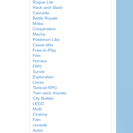
Rogue-Lite
Hack-and-Slash
Cascade
Battle Royale
Moba
Coopération
Mecha
Pokémon-Like
Casse-tête
Free-to-Play
Film
Horreur
FMV
Survie
Exploration
Livres
Tactical-RPG
Twin-stick shooter
City Builder
LEGO
Multi
Cinéma
Film
console
Autre