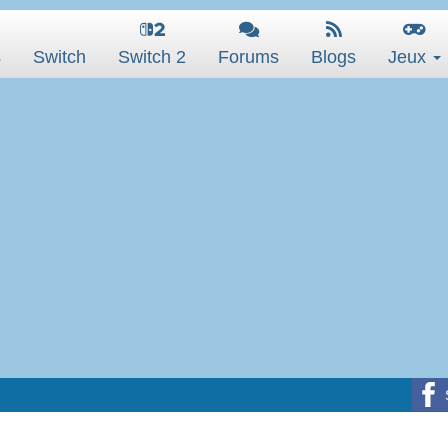
s
Switch
Switch 2
Forums
Blogs
Jeux