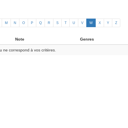
M
N
O
P
Q
R
S
T
U
V
W
X
Y
Z
Note
Genres
u ne correspond à vos critères.