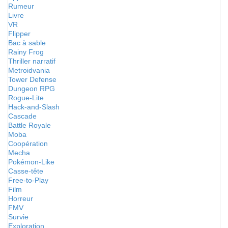
Rumeur
Livre
VR
Flipper
Bac à sable
Rainy Frog
Thriller narratif
Metroidvania
Tower Defense
Dungeon RPG
Rogue-Lite
Hack-and-Slash
Cascade
Battle Royale
Moba
Coopération
Mecha
Pokémon-Like
Casse-tête
Free-to-Play
Film
Horreur
FMV
Survie
Exploration