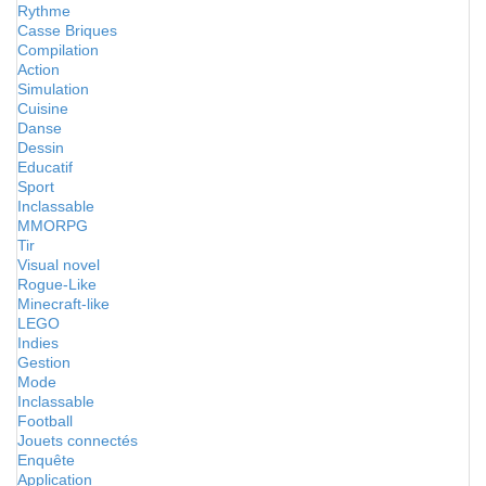
Rythme
Casse Briques
Compilation
Action
Simulation
Cuisine
Danse
Dessin
Educatif
Sport
Inclassable
MMORPG
Tir
Visual novel
Rogue-Like
Minecraft-like
LEGO
Indies
Gestion
Mode
Inclassable
Football
Jouets connectés
Enquête
Application