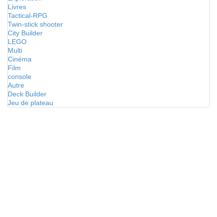
Livres
Tactical-RPG
Twin-stick shooter
City Builder
LEGO
Multi
Cinéma
Film
console
Autre
Deck Builder
Jeu de plateau