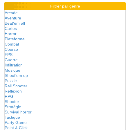
Filtrer par genre
Arcade
Aventure
Beat'em all
Cartes
Horror
Plateforme
Combat
Course
FPS
Guerre
Infiltration
Musique
Shoot'em up
Puzzle
Rail Shooter
Réflexion
RPG
Shooter
Stratégie
Survival horror
Tactique
Party Game
Point & Click