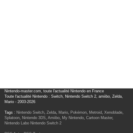
Nintendo-master.com, toute l'actualité Nintendo en France
Toute l'actualité Nintendo : Switch, Nintendo Switch 2, amiibo, Zelda,
Mario - 2003-2026
Tags :
Nintendo Switch
,
Zelda
,
Mario
,
Pokémon
,
Metroid
,
Xenoblade
,
Splatoon
,
Nintendo 3DS
,
Amiibo
,
My Nintendo
,
Cartoon Master
,
Nintendo Labo
Nintendo Switch 2