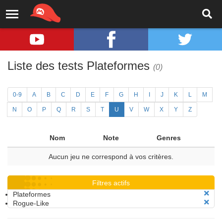
Liste des tests Plateformes
(0)
0-9
A
B
C
D
E
F
G
H
I
J
K
L
M
N
O
P
Q
R
S
T
U
V
W
X
Y
Z
Nom
Note
Genres
Aucun jeu ne correspond à vos critères.
Filtres actifs
Plateformes
Rogue-Like