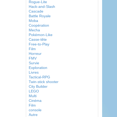
Rogue-Lite
Hack-and-Slash
Cascade
Battle Royale
Moba
Coopération
Mecha
Pokémon-Like
Casse-tête
Free-to-Play
Film
Horreur
FMV
Survie
Exploration
Livres
Tactical-RPG
Twin-stick shooter
City Builder
LEGO
Multi
Cinéma
Film
console
Autre