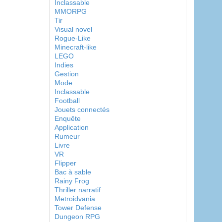
Inclassable
MMORPG
Tir
Visual novel
Rogue-Like
Minecraft-like
LEGO
Indies
Gestion
Mode
Inclassable
Football
Jouets connectés
Enquête
Application
Rumeur
Livre
VR
Flipper
Bac à sable
Rainy Frog
Thriller narratif
Metroidvania
Tower Defense
Dungeon RPG