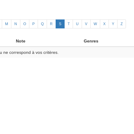
M
N
O
P
Q
R
S
T
U
V
W
X
Y
Z
Note
Genres
u ne correspond à vos critères.