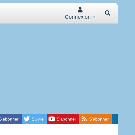
Connexion
S'abonner
Suivre
S'abonner
S'abonner