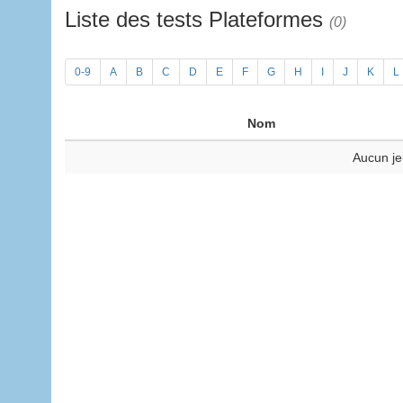
Liste des tests Plateformes
(0)
0-9
A
B
C
D
E
F
G
H
I
J
K
L
Nom
Aucun je