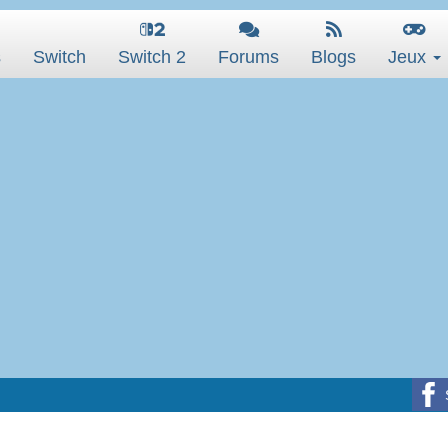
s
Switch
Switch 2
Forums
Blogs
Jeux