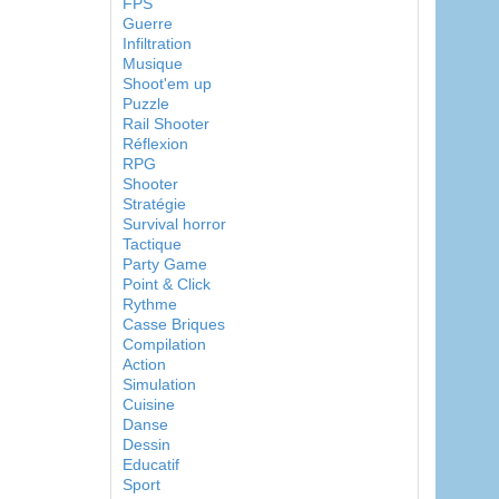
FPS
Guerre
Infiltration
Musique
Shoot'em up
Puzzle
Rail Shooter
Réflexion
RPG
Shooter
Stratégie
Survival horror
Tactique
Party Game
Point & Click
Rythme
Casse Briques
Compilation
Action
Simulation
Cuisine
Danse
Dessin
Educatif
Sport