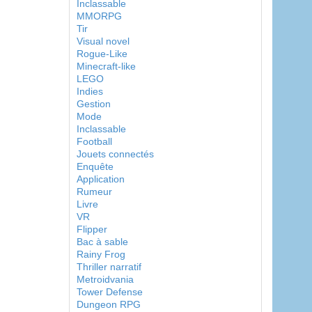
Inclassable
MMORPG
Tir
Visual novel
Rogue-Like
Minecraft-like
LEGO
Indies
Gestion
Mode
Inclassable
Football
Jouets connectés
Enquête
Application
Rumeur
Livre
VR
Flipper
Bac à sable
Rainy Frog
Thriller narratif
Metroidvania
Tower Defense
Dungeon RPG