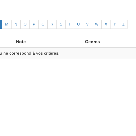
M
N
O
P
Q
R
S
T
U
V
W
X
Y
Z
Note
Genres
u ne correspond à vos critères.