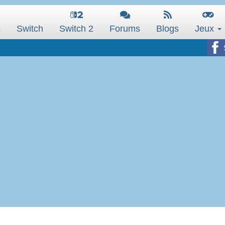
s
Switch
Switch 2
Forums
Blogs
Jeux