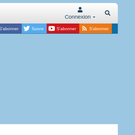
Connexion
S'abonner
Suivre
S'abonner
S'abonner