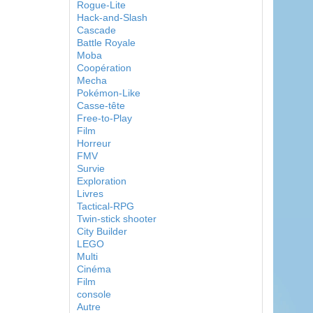
Rogue-Lite
Hack-and-Slash
Cascade
Battle Royale
Moba
Coopération
Mecha
Pokémon-Like
Casse-tête
Free-to-Play
Film
Horreur
FMV
Survie
Exploration
Livres
Tactical-RPG
Twin-stick shooter
City Builder
LEGO
Multi
Cinéma
Film
console
Autre