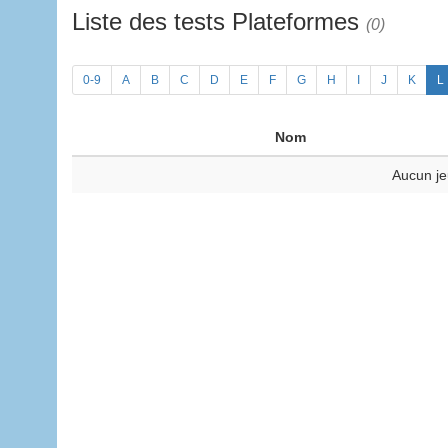
Liste des tests Plateformes
(0)
0-9
A
B
C
D
E
F
G
H
I
J
K
L
Nom
Aucun je