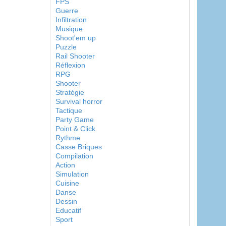
FPS
Guerre
Infiltration
Musique
Shoot'em up
Puzzle
Rail Shooter
Réflexion
RPG
Shooter
Stratégie
Survival horror
Tactique
Party Game
Point & Click
Rythme
Casse Briques
Compilation
Action
Simulation
Cuisine
Danse
Dessin
Educatif
Sport