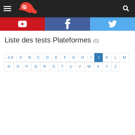
Liste des tests Plateformes
(0)
0-9
A
B
C
D
E
F
G
H
I
J
K
L
M
N
O
P
Q
R
S
T
U
V
W
X
Y
Z