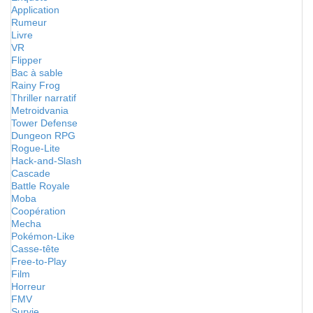
Application
Rumeur
Livre
VR
Flipper
Bac à sable
Rainy Frog
Thriller narratif
Metroidvania
Tower Defense
Dungeon RPG
Rogue-Lite
Hack-and-Slash
Cascade
Battle Royale
Moba
Coopération
Mecha
Pokémon-Like
Casse-tête
Free-to-Play
Film
Horreur
FMV
Survie