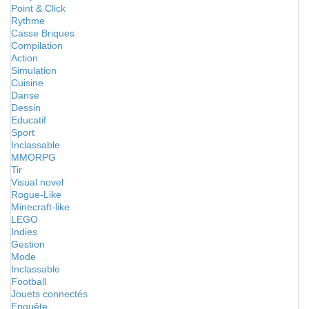
Point & Click
Rythme
Casse Briques
Compilation
Action
Simulation
Cuisine
Danse
Dessin
Educatif
Sport
Inclassable
MMORPG
Tir
Visual novel
Rogue-Like
Minecraft-like
LEGO
Indies
Gestion
Mode
Inclassable
Football
Jouets connectés
Enquête