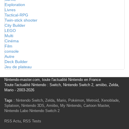
Exploration
Livres
Tactical-RPG
Twin-stick shooter
City Builder
LEGO
Multi
Cinéma
Film
console
Autre
Deck Builder
Jeu de plateau
Nintendo-master.com, toute l'actualité Nintendo en France
Toute l'actualité Nintendo : Switch, Nintendo Switch 2, amiibo, Zelda,
Mario - 2003-2026
Tags :
Nintendo Switch
,
Zelda
,
Mario
,
Pokémon
,
Metroid
,
Xenoblade
,
Splatoon
,
Nintendo 3DS
,
Amiibo
,
My Nintendo
,
Cartoon Master
,
Nintendo Labo
Nintendo Switch 2
RSS Actu
,
RSS Tests