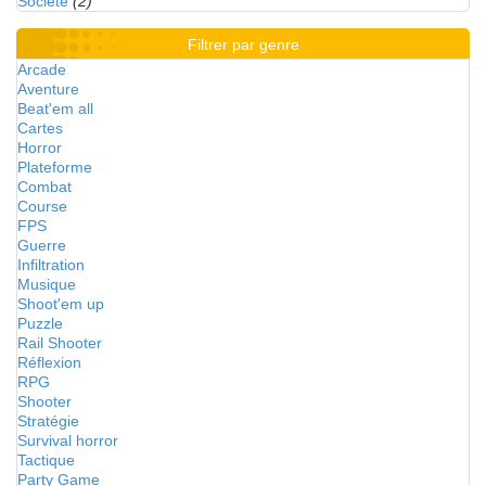
Société
(2)
Filtrer par genre
Arcade
Aventure
Beat'em all
Cartes
Horror
Plateforme
Combat
Course
FPS
Guerre
Infiltration
Musique
Shoot'em up
Puzzle
Rail Shooter
Réflexion
RPG
Shooter
Stratégie
Survival horror
Tactique
Party Game