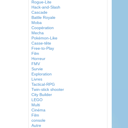
Rogue-Lite
Hack-and-Slash
Cascade
Battle Royale
Moba
Coopération
Mecha
Pokémon-Like
Casse-tête
Free-to-Play
Film
Horreur
FMV
Survie
Exploration
Livres
Tactical-RPG
Twin-stick shooter
City Builder
LEGO
Multi
Cinéma
Film
console
Autre