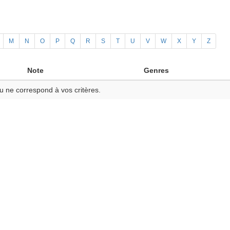
M
N
O
P
Q
R
S
T
U
V
W
X
Y
Z
Note
Genres
u ne correspond à vos critères.