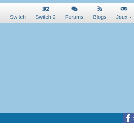
s
Switch
Switch 2
Forums
Blogs
Jeux