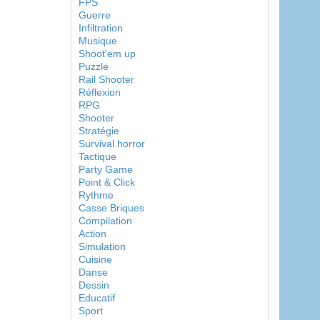
FPS
Guerre
Infiltration
Musique
Shoot'em up
Puzzle
Rail Shooter
Réflexion
RPG
Shooter
Stratégie
Survival horror
Tactique
Party Game
Point & Click
Rythme
Casse Briques
Compilation
Action
Simulation
Cuisine
Danse
Dessin
Educatif
Sport