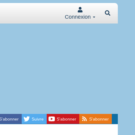
Connexion
S'abonner
Suivre
S'abonner
S'abonner