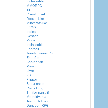
Inclassable
MMORPG
Tir
Visual novel
Rogue-Like
Minecraft-like
LEGO
Indies
Gestion
Mode
Inclassable
Football
Jouets connectés
Enquête
Application
Rumeur
Livre
VR
Flipper
Bac à sable
Rainy Frog
Thriller narratif
Metroidvania
Tower Defense
Dungeon RPG