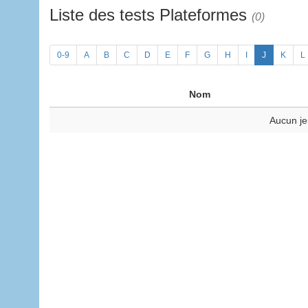
Liste des tests Plateformes
(0)
0-9
A
B
C
D
E
F
G
H
I
J
K
L
Nom
Aucun je