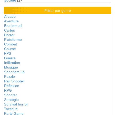
Société
(2)
Filtrer par genre
Arcade
Aventure
Beat'em all
Cartes
Horror
Plateforme
Combat
Course
FPS
Guerre
Infiltration
Musique
Shoot'em up
Puzzle
Rail Shooter
Réflexion
RPG
Shooter
Stratégie
Survival horror
Tactique
Party Game