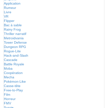
Application
Rumeur
Livre
VR
Flipper
Bac à sable
Rainy Frog
Thriller narratif
Metroidvania
Tower Defense
Dungeon RPG
Rogue-Lite
Hack-and-Slash
Cascade
Battle Royale
Moba
Coopération
Mecha
Pokémon-Like
Casse-tête
Free-to-Play
Film
Horreur
FMV
Survie