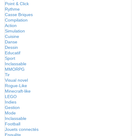
Point & Click
Rythme
Casse Briques
Compilation
Action
Simulation
Cuisine
Danse
Dessin
Educatif
Sport
Inclassable
MMORPG
Tir
Visual novel
Rogue-Like
Minecraft-like
LEGO
Indies
Gestion
Mode
Inclassable
Football
Jouets connectés
Enquête