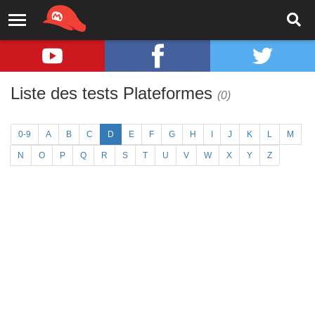
Liste des tests Plateformes
(0)
0-9
A
B
C
D
E
F
G
H
I
J
K
L
M
N
O
P
Q
R
S
T
U
V
W
X
Y
Z