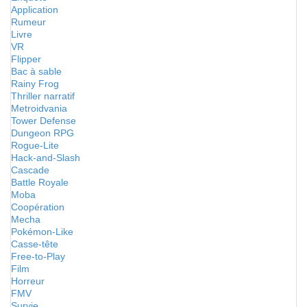
Application
Rumeur
Livre
VR
Flipper
Bac à sable
Rainy Frog
Thriller narratif
Metroidvania
Tower Defense
Dungeon RPG
Rogue-Lite
Hack-and-Slash
Cascade
Battle Royale
Moba
Coopération
Mecha
Pokémon-Like
Casse-tête
Free-to-Play
Film
Horreur
FMV
Survie