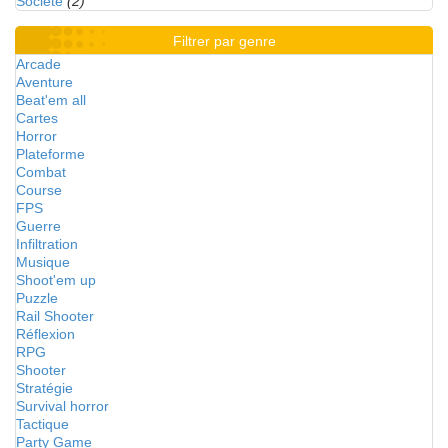
Société
(2)
Filtrer par genre
Arcade
Aventure
Beat'em all
Cartes
Horror
Plateforme
Combat
Course
FPS
Guerre
Infiltration
Musique
Shoot'em up
Puzzle
Rail Shooter
Réflexion
RPG
Shooter
Stratégie
Survival horror
Tactique
Party Game