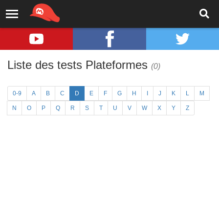
Liste des tests Plateformes
(0)
0-9
A
B
C
D
E
F
G
H
I
J
K
L
M
N
O
P
Q
R
S
T
U
V
W
X
Y
Z