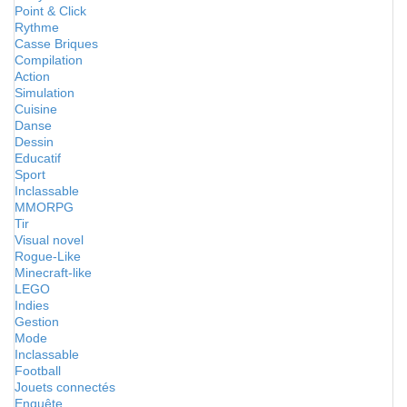
Point & Click
Rythme
Casse Briques
Compilation
Action
Simulation
Cuisine
Danse
Dessin
Educatif
Sport
Inclassable
MMORPG
Tir
Visual novel
Rogue-Like
Minecraft-like
LEGO
Indies
Gestion
Mode
Inclassable
Football
Jouets connectés
Enquête