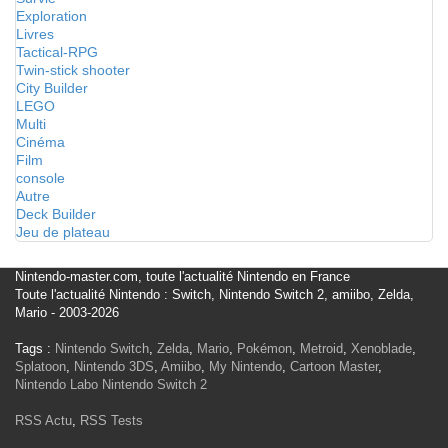
Exploration
Livres
Tactical-RPG
Twin-stick shooter
City Builder
LEGO
Multi
Cinéma
Film
console
Autre
Deck Builder
Jeu de plateau
Nintendo-master.com, toute l'actualité Nintendo en France
Toute l'actualité Nintendo : Switch, Nintendo Switch 2, amiibo, Zelda,
Mario - 2003-2026
Tags :
Nintendo Switch
,
Zelda
,
Mario
,
Pokémon
,
Metroid
,
Xenoblade
,
Splatoon
,
Nintendo 3DS
,
Amiibo
,
My Nintendo
,
Cartoon Master
,
Nintendo Labo
Nintendo Switch 2
RSS Actu
,
RSS Tests