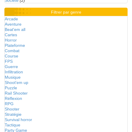
Société
(2)
Filtrer par genre
Arcade
Aventure
Beat'em all
Cartes
Horror
Plateforme
Combat
Course
FPS
Guerre
Infiltration
Musique
Shoot'em up
Puzzle
Rail Shooter
Réflexion
RPG
Shooter
Stratégie
Survival horror
Tactique
Party Game