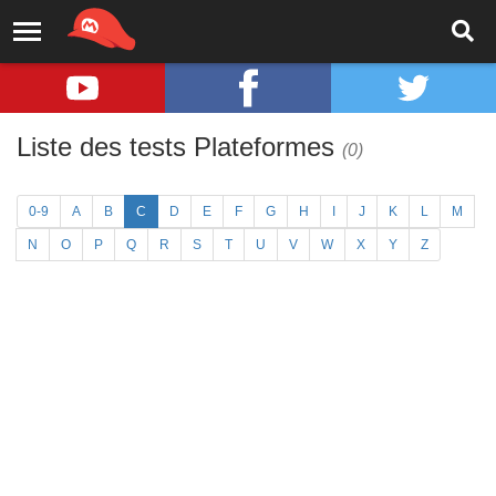
Liste des tests Plateformes
(0)
0-9
A
B
C
D
E
F
G
H
I
J
K
L
M
N
O
P
Q
R
S
T
U
V
W
X
Y
Z