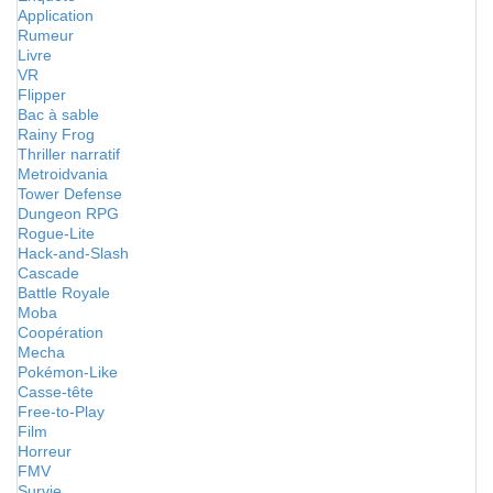
Application
Rumeur
Livre
VR
Flipper
Bac à sable
Rainy Frog
Thriller narratif
Metroidvania
Tower Defense
Dungeon RPG
Rogue-Lite
Hack-and-Slash
Cascade
Battle Royale
Moba
Coopération
Mecha
Pokémon-Like
Casse-tête
Free-to-Play
Film
Horreur
FMV
Survie