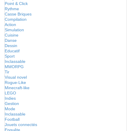
Point & Click
Rythme
Casse Briques
Compilation
Action
Simulation
Cuisine
Danse
Dessin
Educatif
Sport
Inclassable
MMORPG
Tir
Visual novel
Rogue-Like
Minecraft-like
LEGO
Indies
Gestion
Mode
Inclassable
Football
Jouets connectés
Enquête