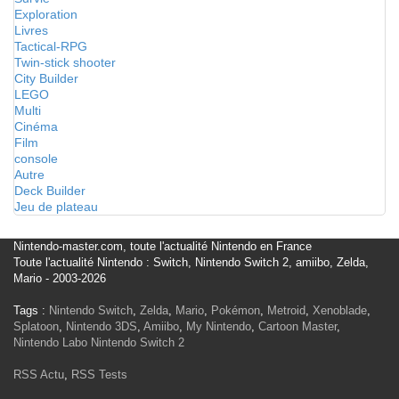
Exploration
Livres
Tactical-RPG
Twin-stick shooter
City Builder
LEGO
Multi
Cinéma
Film
console
Autre
Deck Builder
Jeu de plateau
Nintendo-master.com, toute l'actualité Nintendo en France
Toute l'actualité Nintendo : Switch, Nintendo Switch 2, amiibo, Zelda,
Mario - 2003-2026
Tags :
Nintendo Switch
,
Zelda
,
Mario
,
Pokémon
,
Metroid
,
Xenoblade
,
Splatoon
,
Nintendo 3DS
,
Amiibo
,
My Nintendo
,
Cartoon Master
,
Nintendo Labo
Nintendo Switch 2
RSS Actu
,
RSS Tests